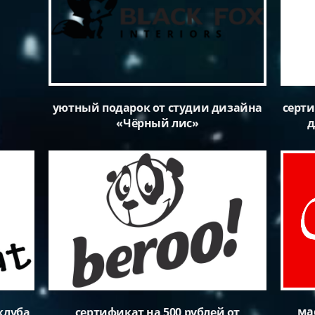
уютный подарок от студии дизайна
серти
«Чёрный лис»
д
ма
 клуба
сертификат на 500 рублей от