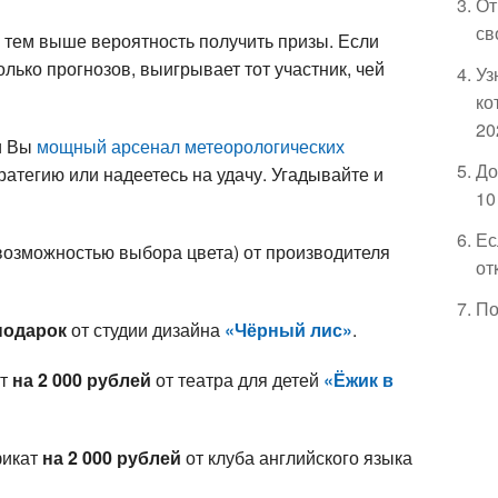
От
св
 тем выше вероятность получить призы. Если
лько прогнозов, выигрывает тот участник, чей
Уз
ко
20
ли Вы
мощный арсенал метеорологических
До
ратегию или надеетесь на удачу. Угадывайте и
10
Ес
возможностью выбора цвета) от производителя
от
По
подарок
от студии дизайна
«Чёрный лис»
.
ат
на 2 000 рублей
от театра для детей
«Ёжик в
фикат
на 2 000 рублей
от клуба английского языка