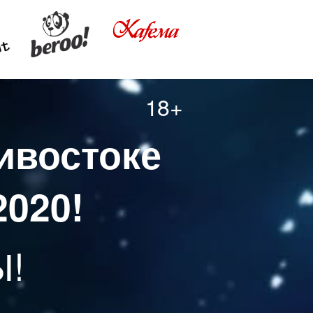
18+
ивостоке
2020!
Ы!