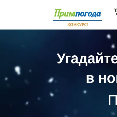
КОНКУРС!
Угадайт
в но
П