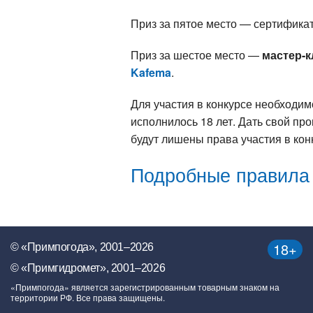
Приз за пятое место — сертифика
Приз за шестое место —
мастер-к
Kafema
.
Для участия в конкурсе необходим
исполнилось 18 лет. Дать свой пр
будут лишены права участия в кон
Подробные правила 
18+
© «Примпогода», 2001–2026
© «Примгидромет», 2001–2026
«Примпогода» является зарегистрированным товарным знаком на
территории РФ. Все права защищены.