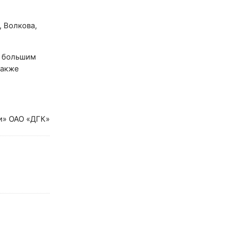
 Волкова,
с большим
также
и» ОАО «ДГК»