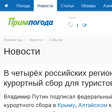
Погода
Новости
Статьи
Обзоры
Ази
Город
Примпогода
Новости
События
Новости
В четырёх российских регио
курортный сбор для туристо
Владимир Путин подписал федеральный
курортного сбора в
Крыму
,
Алтайском
к