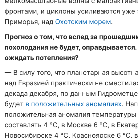
мелкомасштабные волны с малоактив
фронтами, и циклоны усиливаются уже
Приморья, над
Охотским морем
.
Прогноз о том, что вслед за прошедш
похолодания не будет, оправдывается.
ожидать потепления?
— В силу того, что планетарная высотн
над Евразией практически не сместилас
декада декабря, по данным Гидрометце
будет
в положительных аномалиях
. На
положительная аномалия температуры 
составлять 4 °C, в Москве 6 °C, в Екате
Новосибирске 4 °C, Красноярске 6 °C, 