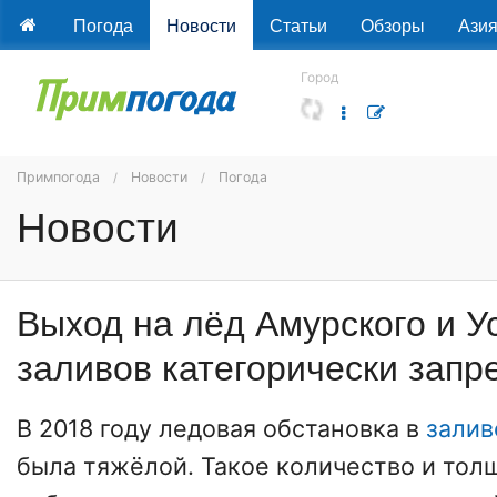
Погода
Новости
Статьи
Обзоры
Ази
Город
Примпогода
Новости
Погода
Новости
Выход на лёд Амурского и У
заливов категорически зап
В 2018 году ледовая обстановка в
залив
была тяжёлой. Такое количество и тол