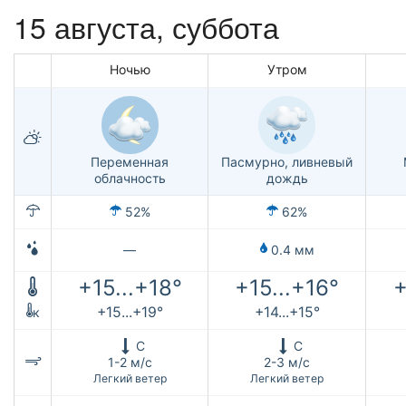
15 августа,
суббота
Ночью
Утром
Переменная
Пасмурно, ливневый
облачность
дождь
52%
62%
—
0.4 мм
+15...+18°
+15...+16°
+
+15...+19°
+14...+15°
к
С
С
1-2 м/с
2-3 м/с
Легкий ветер
Легкий ветер