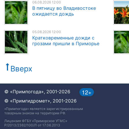
06.08.2026 12:00
В пятницу во Владивостоке
ожидается дождь
05.08.2026 12:00
Кратковременные дожди с
грозами пришли в Приморье
Вверх
12+
© «Примпогода», 2001-2026
© «Примгидромет», 2001-2026
«Примпогода» является зарегистрированным
товарным знаком на территории РФ.
Лицензия ФГБУ «Приморское УГМС»
Р/2013/2362/100/Л от 17.06.2013