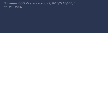
Лицензия ООО «Метеосервис» Р/2015/2946/100/Л
от 22.12.2015