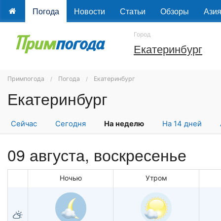
Погода
Новости
Статьи
Обзоры
Ази
Город
Екатеринбург
Примпогода
Погода
Екатеринбург
Екатеринбург
Сейчас
Сегодня
На неделю
На 14 дней
09 августа,
воскресенье
Ночью
Утром