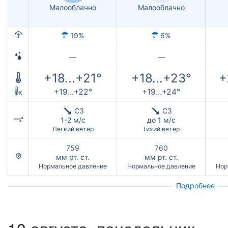
Малооблачно
Малооблачно
19%
6%
—
—
+18...+21°
+18...+23°
+
+19...+22°
+19...+24°
к
СЗ
СЗ
1-2 м/с
до 1 м/с
Легкий ветер
Тихий ветер
759
760
мм рт. ст.
мм рт. ст.
Нормальное давление
Нормальное давление
Нор
Подробнее
10 августа, понедельник