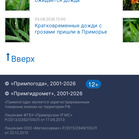
05.08.2026 12:00
Кратковременные дожди с
грозами пришли в Приморье
Вверх
12+
© «Примпогода», 2001-2026
© «Примгидромет», 2001-2026
«Примпогода» является зарегистрированным
товарным знаком на территории РФ.
Лицензия ФГБУ «Приморское УГМС»
Р/2013/2362/100/Л от 17.06.2013
Лицензия ООО «Метеосервис» Р/2015/2946/100/Л
от 22.12.2015