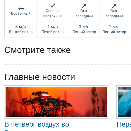
Северо-
Юго-
Юго-
Восточный
восточный
западный
западный
3 м/с
1 м/с
3 м/с
2 м/с
Легкий ветер
Тихий ветер
Легкий ветер
Легкий ветер
Смотрите также
Главные новости
В четверг воздух во
Пер