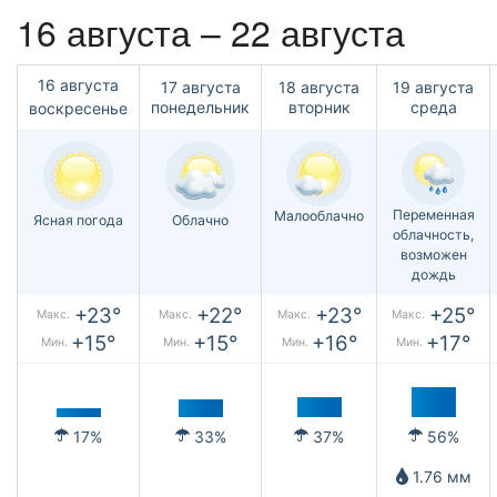
16 августа – 22 августа
16 августа
17 августа
18 августа
19 августа
понедельник
вторник
среда
воскресенье
Переменная
Малооблачно
Ясная погода
Облачно
облачность,
возможен
дождь
+23°
+22°
+23°
+25°
Макс.
Макс.
Макс.
Макс.
+15°
+15°
+16°
+17°
Мин.
Мин.
Мин.
Мин.
17%
33%
37%
56%
1.76 мм