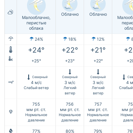
Облачно
Облачно
Малооблачно,
Малооб
перистые
пери
облака
обл
24%
18%
12%
+24°
+22°
+21°
+2
к
+25°
+23°
+22°
+2
Северный
Северный
Северный
Се
4 м/с
3 м/с
3 м/с
4 м
Слабый ветер
Легкий
Легкий
Слабый
ветер
ветер
755
756
757
75
мм рт. ст.
мм рт. ст.
мм рт. ст.
мм рт
Нормальное
Нормальное
Нормальное
Норма
давление
давление
давление
давл
77%
80%
79%
76