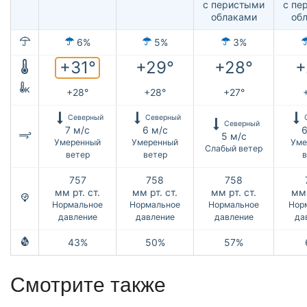
с перистыми
с пе
облаками
об
6%
5%
3%
+31°
+29°
+28°
+
к
+28°
+28°
+27°
Северный
Северный
Северный
7 м/с
6 м/с
6
5 м/с
Умеренный
Умеренный
Уме
Слабый ветер
ветер
ветер
в
757
758
758
мм рт. ст.
мм рт. ст.
мм рт. ст.
мм 
Нормальное
Нормальное
Нормальное
Нор
давление
давление
давление
да
43%
50%
57%
Смотрите также