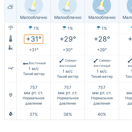
Малооблачно
Малооблачно
Малооблачно
Мал
1%
1%
1%
+31°
+29°
+28°
+
к
+31°
+30°
+29°
Северо-
Северо-
Восточный
восточный
восточный
во
1 м/с
1 м/с
1 м/с
Тихий ветер
Тихий ветер
Тихий ветер
Тих
757
757
757
мм рт. ст.
мм рт. ст.
мм рт. ст.
мм
Нормальное
Нормальное
Нормальное
Нор
давление
давление
давление
да
37%
38%
40%