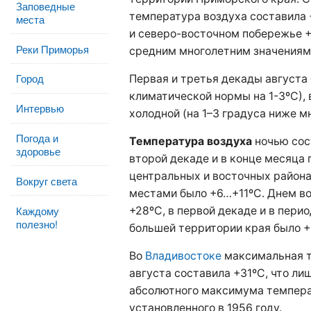
Заповедные
температура воздуха составила 
места
и северо-восточном побережье +1
Реки Приморья
средним многолетним значениям и
Город
Первая и третья декады августа
климатической нормы на 1-3ºС),
Интервью
холодной (на 1–3 градуса ниже м
Погода и
Температура воздуха
ночью сос
здоровье
второй декаде и в конце месяца 
центральных и восточных районах
Вокруг света
местами было +6…+11ºС. Днем во
Каждому
+28ºС, в первой декаде и в перио
полезно!
большей территории края было 
Во
Владивостоке
максимальная т
августа составила +31ºC, что лиш
абсолютного максимума температ
установленного в 1956 году.