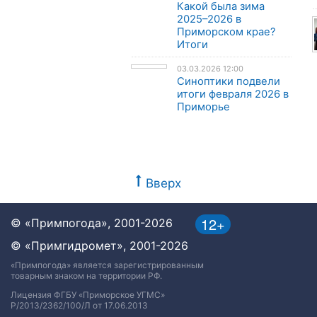
Какой была зима
2025–2026 в
Приморском крае?
Итоги
03.03.2026 12:00
Синоптики подвели
итоги февраля 2026 в
Приморье
Вверх
12+
© «Примпогода», 2001-2026
© «Примгидромет», 2001-2026
«Примпогода» является зарегистрированным
товарным знаком на территории РФ.
Лицензия ФГБУ «Приморское УГМС»
Р/2013/2362/100/Л от 17.06.2013