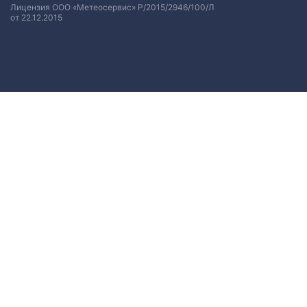
Лицензия ООО «Метеосервис» Р/2015/2946/100/Л
от 22.12.2015