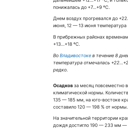
дальнейшем +12...+17 ºС, и толь
понижалась до +7…+9 ºС.
Днем воздух прогревался до +22
июня, 12 — 13 июня температура
В прибрежных районах временам
+13…+18 ºС.
Во
Владивостоке
в течение 8 дн
температура отмечалась +22…+26
редко
.
Осадков
за месяц повсеместно 
климатической нормы. Количест
135 — 185 мм, на юго-востоке кра
составило 120 — 198 % от нормы.
На значительной территории кра
дождя достигло 190 — 233 мм — 