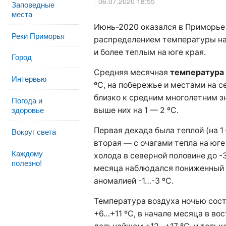
06.07.2020 18:55
Заповедные
места
Июнь-2020 оказался в Приморье
Реки Приморья
распределением температуры на
и более теплым на юге края.
Город
Средняя месячная
температура
Интервью
ºС, на побережье и местами на се
близко к средним многолетним з
Погода и
здоровье
выше них на 1 — 2 ºС.
Первая декада была теплой (на 
Вокруг света
вторая — с очагами тепла на юге
Каждому
холода в северной половине до -
полезно!
месяца наблюдался пониженный 
аномалией -1…-3 ºС.
Температура воздуха ночью сост
+6…+11 ºС, в начале месяца в во