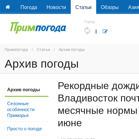
Погода
Новости
Статьи
Обзоры
Ази
Город
Примпогода
Статьи
Архив погоды
Архив погоды
Рекордные дожди
Архив погоды
Владивосток почт
Сезонные
месячные нормы 
особенности
Приморья
июне
Просто о погоде