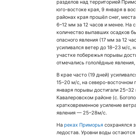
разделов над территорией Примо
юго-востоке края, 9 января в во
районах края прошёл снег, мест
6–12 мм за 12 часов и менее. На 
количество выпавших осадков бы
опасного явления (17 мм за 12 ча
усиливался ветер до 18–23 м/с, 
участке побережья порывы дости
отмечались гололёдные явления,
В крае часто (19 дней) усиливал
15–20 м/с, на северо-восточном 
января порывы достигали 25–32 
Кавалеровском районе (с. Богоп
кратковременное усиление ветра
явления — 25–28м/с.
На
реках Приморья
сохранялся з
ледостав. Уровни воды остаютс