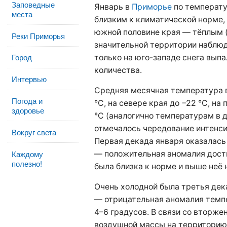
Заповедные
Январь в
Приморье
по температу
места
близким к климатической норме, 
южной половине края — тёплым (а
Реки Приморья
значительной территории наблюд
Город
только на юго-западе снега вып
количества.
Интервью
Средняя месячная температура 
Погода и
°С, на севере края до −22 °С, н
здоровье
°С (аналогично температурам в д
отмечалось чередование интенси
Вокруг света
Первая декада января оказалась
Каждому
— положительная аномалия дости
полезно!
была близка к норме и выше неё н
Очень холодной была третья дек
— отрицательная аномалия темп
4–6 градусов. В связи со вторж
воздушной массы на территорию