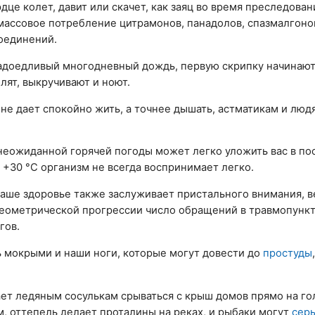
дце колет, давит или скачет, как заяц во время преследован
массовое потребление цитрамонов, панадолов, спазмалгоно
оединений.
надоедливый многодневный дождь, первую скрипку начинают
лят, выкручивают и ноют.
не дает спокойно жить, а точнее дышать, астматикам и люд
неожиданной горячей погоды может легко уложить вас в пос
 +30 °C организм не всегда воспринимает легко.
наше здоровье также заслуживает пристального внимания, в
еометрической прогрессии число обращений в травмопункты
гов.
 мокрыми и наши ноги, которые могут довести до
простуды
ает ледяным сосулькам срываться с крыш домов прямо на г
 оттепель делает проталины на реках, и рыбаки могут
сер