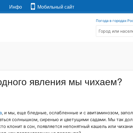
я
Инфо
Мобильный сайт
Погода в городах Ро
годного явления мы чихаем?
а
, и мы, еще бледные, ослабленные и с авитаминозом, запо
ваться солнышком, сиренью и цветущими садами. Мы так до
сто клонит в сон, появляется непонятный кашель или чихание