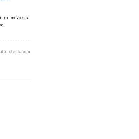
льно питаться
но
tterstock.com