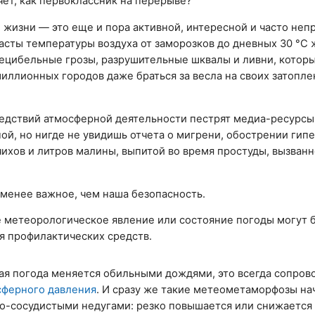
ет, как первоклассник на перерыве?
 жизни — это еще и пора активной, интересной и часто не
асты температуры воздуха от заморозков до дневных 30 °C 
децибельные грозы, разрушительные шквалы и ливни, котор
иллионных городов даже браться за весла на своих затопл
дствий атмосферной деятельности пестрят медиа-ресурсы 
ой, но нигде не увидишь отчета о мигрени, обострении гип
ихов и литров малины, выпитой во время простуды, вызван
 менее важное, чем наша безопасность.
ое метеорологическое явление или состояние погоды могут 
 профилактических средств.
ая погода меняется обильными дождями, это всегда сопров
сферного давления
. И сразу же такие метеометаморфозы на
но-сосудистыми недугами: резко повышается или снижается