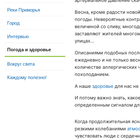
артериальное давление скач
Реки Приморья
Весна, кроме радости новой
погоды. Невероятные контр
Город
величиной со сливу, много
заставляют жителей многом
Интервью
улицах…
Погода и здоровье
Описаниями подобных после
ежедневно и не только весн
Вокруг света
количестве аллергических ч
похолоданием.
Каждому полезно!
А наше
здоровье
для нас не
И потому важно знать, как
определенным сигналом для
Когда продолжительная ясн
резкими колебаниями
атмо
чувствовать люди с сердеч