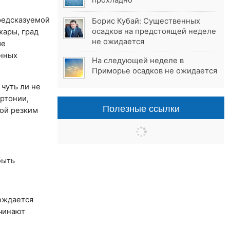
прохладно
предсказуемой
Борис Кубай: Существенных
осадков на предстоящей неделе
жары, град
не ожидается
ые
енных
На следующей неделе в
Приморье осадков не ожидается
чуть ли не
ертонии,
Полезные ссылки
ной резким
быть
ождается
чинают