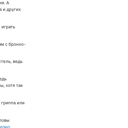
ия. А
в и других
 играть
ям с бронхо-
тель, ведь
едь
, хотя так
, гриппа или
оловы
ьезно