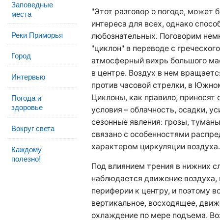
Заповедные
"Этот разговор о погоде, может 
места
интереса для всех, однако спосо
Реки Приморья
любознательных. Поговорим немн
"циклон" в переводе с греческого
Город
атмосферный вихрь большого ма
в центре. Воздух в нем вращает
Интервью
против часовой стрелки, в Южном
Погода и
Циклоны, как правило, приносят
здоровье
условия – облачность, осадки, у
сезонные явления: грозы, туманы,
Вокруг света
связано с особенностями распре
характером циркуляции воздуха.
Каждому
полезно!
Под влиянием трения в нижних с
наблюдается движение воздуха, 
периферии к центру, и поэтому в
вертикальное, восходящее, движе
охлаждение по мере подъема. Во