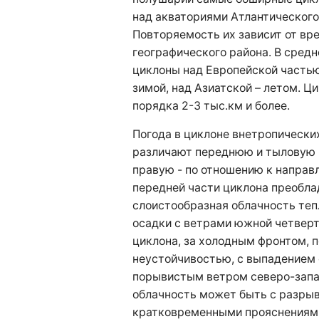
над акваториями Атлантического 
Повторяемость их зависит от вре
географического района. В сред
циклоны над Европейской частью
зимой, над Азиатской – летом. 
порядка 2-3 тыс.км и более.
Погода в циклоне внетропически
различают переднюю и тыловую ч
правую - по отношению к направ
передней части циклона преобл
слоистообразная облачность теп
осадки с ветрами южной четверт
циклона, за холодным фронтом, п
неустойчивостью, с выпадением 
порывистым ветром северо-запад
облачность может быть с разрыв
кратковременными прояснениями,