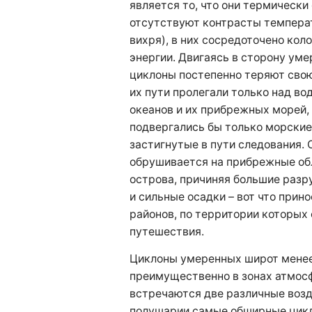
является то, что они термически 
отсутствуют контрасты темпера
вихря), в них сосредоточено кол
энергии. Двигаясь в сторону ум
циклоны постепенно теряют свою
их пути пролегали только над в
океанов и их прибрежных морей,
подвергались бы только морские 
застигнутые в пути следования. 
обрушивается на прибрежные обл
острова, причиняя большие раз
и сильные осадки – вот что прин
районов, по территории которых
путешествия.
Циклоны умеренных широт менее
преимущественно в зонах атмосф
встречаются две различные воз
полушарии самые обширные цик