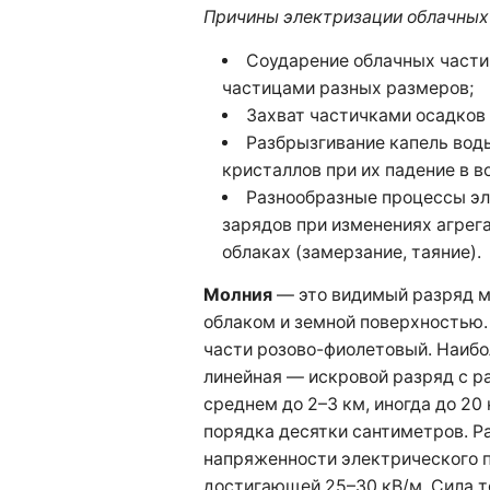
Причины электризации облачных
Соударение облачных части
частицами разных размеров;
Захват частичками осадков
Разбрызгивание капель вод
кристаллов при их падение в в
Разнообразные процессы эл
зарядов при изменениях агрег
облаках (замерзание, таяние).
Молния
— это видимый разряд 
облаком и земной поверхностью.
части розово-фиолетовый. Наибо
линейная — искровой разряд с р
среднем до 2–3 км, иногда до 20
порядка десятки сантиметров. Р
напряженности электрического 
достигающей 25–30 кВ/м. Сила т