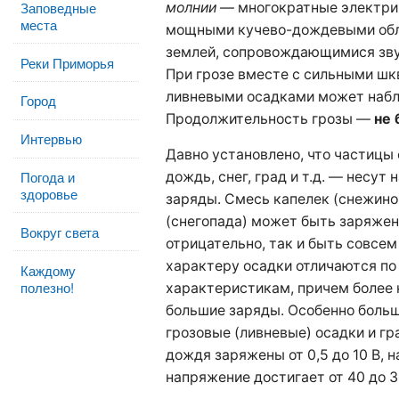
Заповедные
молнии
— многократные электри
места
мощными кучево-дождевыми обл
землей, сопровождающимися зв
Реки Приморья
При грозе вместе с сильными ш
ливневыми осадками может набл
Город
Продолжительность грозы —
не 
Интервью
Давно установлено, что частицы
Погода и
дождь, снег, град и т.д. — несут
здоровье
заряды. Смесь капелек (снежино
(снегопада) может быть заряжен
Вокруг света
отрицательно, так и быть совсем
характеру осадки отличаются по
Каждому
полезно!
характеристикам, причем более 
большие заряды. Особенно боль
грозовые (ливневые) осадки и гр
дождя заряжены от 0,5 до 10 В, н
напряжение достигает от 40 до 3