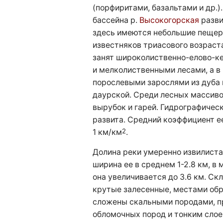
(порфиритами, базальтами и др.).
бассейна р.
Высокогорская
разви
здесь имеются небольшие пещер
известняков триасового возраста
занят широколиственно-елово-
и мелколиственными лесами, а в
порослевыми зарослями из дуба 
даурской. Среди лесных массив
вырубок и гарей. Гидрографичес
развита. Средний коэффициент е
2
1 км/км
.
Долина реки умеренно извилиста
ширина ее в среднем 1-2.8 км, в
она увеличивается до 3.6 км. С
крутые залесенные, местами об
сложены скальными породами, 
обломочных пород и тонким слое