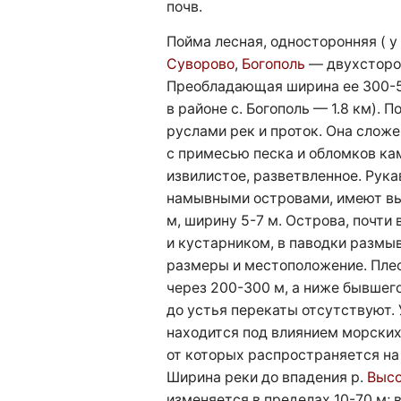
почв.
Пойма лесная, односторонняя ( у
Суворово
,
Богополь
— двухсторон
Преобладающая ширина ее 300-50
в районе с. Богополь — 1.8 км). 
руслами рек и проток. Она слож
с примесью песка и обломков ка
извилистое, разветвленное. Рука
намывными островами, имеют выс
м, ширину 5-7 м. Острова, почти
и кустарником, в паводки размы
размеры и местоположение. Пле
через 200-300 м, а ниже бывшего
до устья перекаты отсутствуют. 
находится под влиянием морских
от которых распространяется на 
Ширина реки до впадения р.
Высо
изменяется в пределах 10-70 м; 