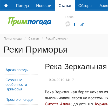
Погода
Новости
Статьи
Обзоры
Ази
Город
Примпогода
Статьи
Реки Приморья
Реки Приморья
Река Зеркальная
Архив погоды
19.04.2010 14:17
Сезонные
особенности
Приморья
Река Зеркальная берет начало из
выклинивающегося на восточных
Просто о погоде
Сихотэ-Алинь
; до устья р.
Курчу