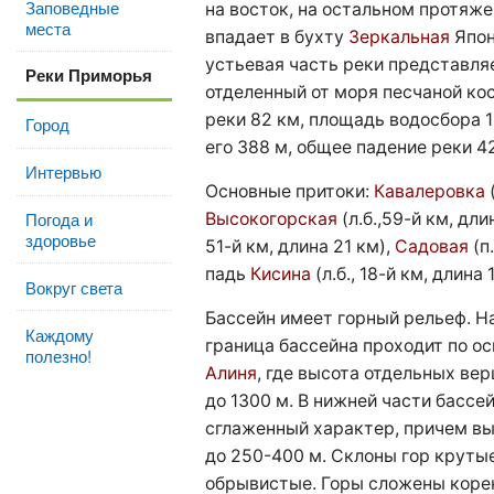
Заповедные
на восток, на остальном протяже
места
впадает в бухту
Зеркальная
Япон
устьевая часть реки представля
Реки Приморья
отделенный от моря песчаной кос
реки 82 км, площадь водосбора 
Город
его 388 м, общее падение реки 42
Интервью
Основные притоки:
Кавалеровка
Погода и
Высокогорская
(л.б.,59-й км, дли
здоровье
51-й км, длина 21 км),
Садовая
(п
падь
Кисина
(л.б., 18-й км, длина 
Вокруг света
Бассейн имеет горный рельеф. Н
Каждому
граница бассейна проходит по о
полезно!
Алиня
, где высота отдельных ве
до 1300 м. В нижней части бассе
сглаженный характер, причем вы
до 250-400 м. Склоны гор крутые
обрывистые. Горы сложены кор