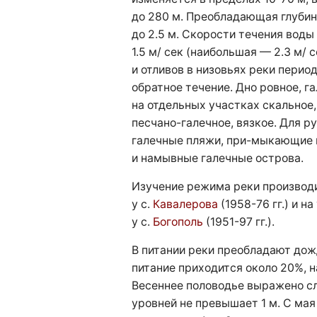
до 280 м. Преобладающая глубина
до 2.5 м. Скорости течения воды
1.5 м/ сек (наибольшая — 2.3 м/ с
и отливов в низовьях реки пери
обратное течение. Дно ровное, г
на отдельных участках скальное,
песчано-галечное, вязкое. Для р
галечные пляжи, при-мыкающие 
и намывные галечные острова.
Изучение режима реки производ
у с.
Кавалерова
(1958-76 гг.) и н
у с.
Богополь
(1951-97 гг.).
В питании реки преобладают дож
питание приходится около 20%, н
Весеннее половодье выражено сл
уровней не превышает 1 м. С мая