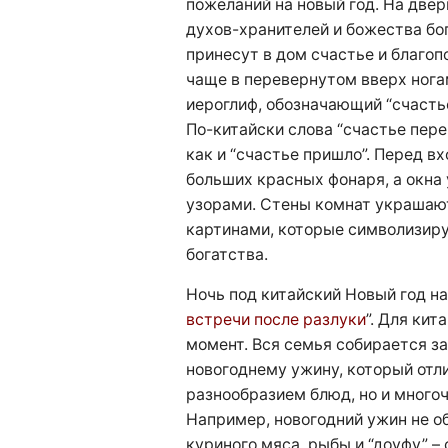
пожеланий на новый год. На две
духов-хранителей и божества бог
принесут в дом счастье и благоп
чаще в перевернутом вверх нога
иероглиф, обозначающий “счасть
По-китайски слова “счастье пере
как и “счастье пришло”. Перед в
больших красных фонаря, а окн
узорами. Стены комнат украшаю
картинами, которые символизиру
богатства.
Ночь под китайский Новый год н
встречи после разлуки
”. Для ки
момент. Вся семья собирается з
новогоднему ужину, который отли
разнообразием блюд, но и много
Например, новогодний ужин не о
куриного мяса, рыбы и “доуфу” – 