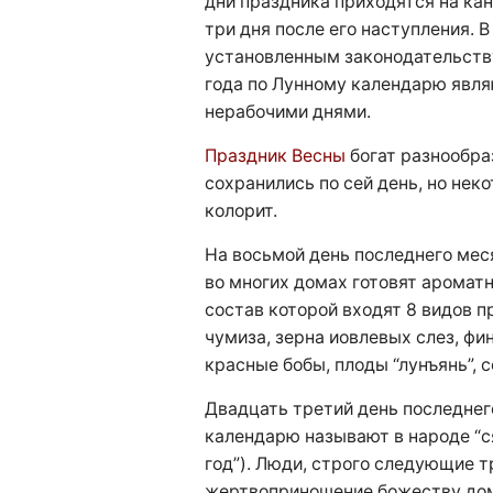
дни праздника приходятся на кан
три дня после его наступления. В
установленным законодательству
года по Лунному календарю явл
нерабочими днями.
Праздник Весны
богат разнообра
сохранились по сей день, но нек
колорит.
На восьмой день последнего мес
во многих домах готовят ароматн
состав которой входят 8 видов п
чумиза, зерна иовлевых слез, фин
красные бобы, плоды “лунъянь”, с
Двадцать третий день последнег
календарю называют в народе “ся
год”). Люди, строго следующие 
жертвоприношение божеству дома