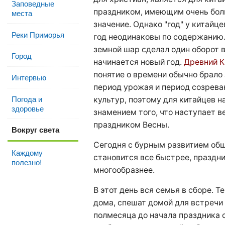
Заповедные
праздником, имеющим очень бо
места
значение. Однако "год" у китайц
Реки Приморья
год неодинаковы по содержанию.
земной шар сделал один оборот в
Город
начинается новый год.
Древний К
понятие о времени обычно брало
Интервью
период урожая и период созрева
Погода и
культур, поэтому для китайцев н
здоровье
знамением того, что наступает ве
праздником Весны.
Вокруг света
Сегодня с бурным развитием общ
Каждому
становится все быстрее, праздн
полезно!
многообразнее.
В этот день вся семья в сборе. Те
дома, спешат домой для встречи
полмесяца до начала праздника 