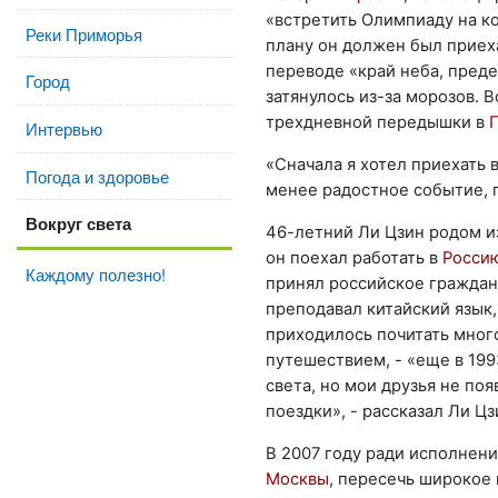
«встретить Олимпиаду на ко
Реки Приморья
плану он должен был приех
переводе «край неба, преде
Город
затянулось из-за морозов. В
трехдневной передышки в
Интервью
«Сначала я хотел приехать 
Погода и здоровье
менее радостное событие, п
Вокруг света
46-летний Ли Цзин родом и
он поехал работать в
Росси
Каждому полезно!
принял российское гражданс
преподавал китайский язык,
приходилось почитать много
путешествием, - «еще в 19
света, но мои друзья не поя
поездки», - рассказал Ли Цз
В 2007 году ради исполнени
Москвы
, пересечь широкое