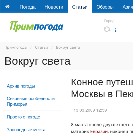
Погода
Новости
Статьи
Обзоры
Ази
Город
Примпогода
Статьи
Вокруг света
Вокруг света
Конное путеше
Архив погоды
Москвы в Пек
Сезонные особенности
Приморья
13.03.2009 12:59
Просто о погоде
8 марта после двухлетнего
Заповедные места
материк
Евразии
, наконец 