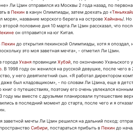
не» Ли Цзин отправился из Москвы 2 года назад, по первон
ать в
Пекин
в канун Олимпиады, затем доехать до «
Тяньяхай
л моря», название морского берега на острове
Хайнань
/. Н
о второй половине дня 10 марта Ли Цзин рассказал, что посл
Пекине
он отправится на юг Китая.
в
Пекин
до открытия пекинской Олимпиады, хотя я опоздал, н
оскольку это моя заветная мечта», - отметил Ли Цзин.
з города
Уханя
провинции
Хубэй
, по окончанию Уханьского 
ю
. В 1998 году он женился на русской девушке, после чего в
тво, у него девятилетний сын. «Я работал директором ком
 даже был кладовщиком», - по словам Ли Цзина, еще в детс
 книг о путешествиях, поэтому его очень увлекался конным
93 году мы вместе с друзьями планировали путешествие вер
вились в последний момент до старта, после чего и я отказа
ин.
я заветной мечты Ли Цзин решился на дальний поход: отпра
 пространство
Сибири
, постараться прибыть в
Пекин
до нача