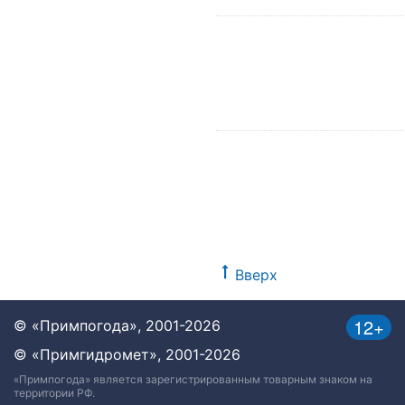
Вверх
12+
© «Примпогода», 2001-2026
© «Примгидромет», 2001-2026
«Примпогода» является зарегистрированным товарным знаком на
территории РФ.