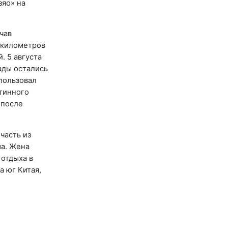
зяо» на
ачав
 километров
. 5 августа
ады остались
 пользовал
нтинного
, после
часть из
ша. Жена
 отдыха в
а юг Китая,