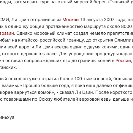
ады, затем взять курс на южный морской берег «Тяньяхайц
СМИ, Ли Цзин отправился из
Москвы
13 августа 2007 года, н
я» в одиночку общей протяженностью маршрута около 8000
вразии
. Однако морозный климат создал немело препятствий
рибыл на китайско-российской границу, до открытия Олимпи
ии всей дороги Ли Цзин всегда ездил с двумя конями, один
, второго держал в запасе. Для упрощения процедуры кара
зин оставил сопровождавших его до границы коней в
России
тайских.
ный поход он уже потратил более 100 тысяч юаней, большая 
й взаймы. «Прошло больше года, я пока еще далеко от фини
корее вернуться домой», - сказал Ли Цзин. После короткого
 с товарищами по Союзу любителей верховой езды дальше н
иньхуа