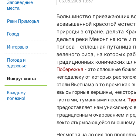
06.05.2008 13:57
Заповедные
места
Большинство приезжающих в
Реки Приморья
возвышенной красотой естест
природы в стране: дельта Кра
Город
дельта реки Меконг на юге и 
полоса - сплошная путаница 
Интервью
зеленого риса, на которых р
Погода и
традиционных конических шля
здоровье
Побережья
- это сплошные боже
неподалеку от которых располо
Вокруг света
отели Вьетнама в то время как 
Каждому
ввысь горные вершины, некотор
полезно!
густыми, туманными лесами.
Тур
предоставляет нам уникальную 
традиционным очарованием и ред
лекго открывающейся внешнему 
Несмотря на до сих пор продо