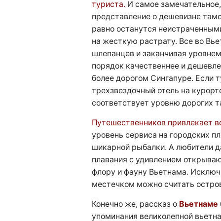
туриста.
И самое замечательное,
представление о дешевизне тамо
равно останутся неистраченными
на жесткую растрату. Все во Вье
шлепанцев и заканчивая уровнем 
порядок качественнее и дешевле,
более дорогом Сингапуре. Если 
трехзвездочный отель на курорте
соответствует уровню дорогих т
Путешественников привлекает вс
уровень сервиса на городских п
шикарной рыбалки. А любители д
плавания с удивлением открываю
флору и фауну Вьетнама. Исклю
местечком можно считать остров
Конечно же, рассказ о
Вьетнаме
упоминания великолепной вьетна