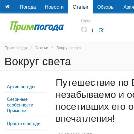
Погода
Новости
Статьи
Обзоры
Ази
Город
Примпогода
Статьи
Вокруг света
Вокруг света
Путешествие по 
Архив погоды
незабываемо и о
Сезонные
посетивших его о
особенности
Приморья
впечатления!
Просто о погоде