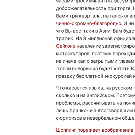
часами просиживая в кафе, умер
доброжелательность при торге. Н
Вами три квартала, пытаясь впа
чинно-скромно-благородно.
И ни 
что Вы все-таки в Азии, Вам бу
трафик. На 8 миллионов официа
Сайгоне
население зарегистриро
мотоскутеров, поэтому переходи
не иначе как с загрытыми глазами
любой велорикша будет катать В
поездку бесплатной экскурсией 
Что касается языка, на русском 
сколько и на английском. Поэтом
проблемы, рассчитывать на пони
лишь франко- и англоговорящим
сюрпризов в невербальном общен
Шоппинг поражает воображение 