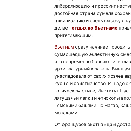
либерализацию и прессинг насту
достойная страна сумела сохран
цивилизацию и очень высокую ку
делает
отдых во Вьетнаме
прив
притягивающим.
Вьетнам
сразу начинает сводить 
сумасшедшую эклектичную смесь
что непременно бросаются в глаз
архитектурный коктель. Бывшая
унаследовала от своих хозяев е
кухню и христианство. И, надо ск
готическом стиле, Институт Паст
лягушачьи лапки и епископы впо
Тямскими башями По Нагар, каше
монахами.
От французов вьетнамцам достал