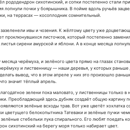
вёл рододендрон сихотинский, и сопки постепенно стали пр
мя лопнули почки у боярышника. В пойме вдоль ручьёв зацв
тки, на террасах — косоплодник сомнительный.
 зазеленели ивы и чозения. К жёлтому цвету уже доцветаю
ет проклюнувшихся листочков, который постепенно заменил
 листья сирени амурской и яблони. А в конце месяца лопнул
 месяца черёмуха, и зелёного цвета прямо на глазах станов
 черёмуху и лиственницу — наши деревья, у которых раньше
делать вывод, что в этом апреле у них это произошло раньш
 что значит тёплый апрель.
лагодатное зелени пока маловато, у лиственницы только в 
чки. Преобладающий здесь дубняк создаёт общую картину п
появляются зелёные всходы трав. Вот уже цветёт хохлатка 
ки цветущего белокопытника Татеваки и зелёные пучки чеме
зелёные стебельки лука спирального. Его любят поедать ко
он сихотинский на берегу моря только набирает цвет.