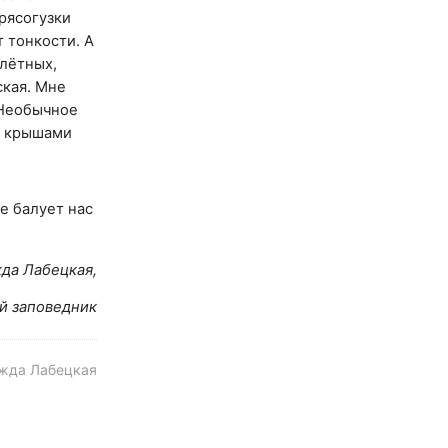
трясогузки
т тонкости. А
алётных,
ская. Мне
 Необычное
од крышами
е балует нас
да Лабецкая,
й заповедник
ежда Лабецкая