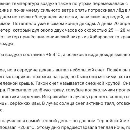
льная температура воздуха также по утрам перемежалась с
ика и по-зимнему сильного ветра опять потрескивал лёд в 
а днём не таяли обледеневшие ветки, нависшие над водой, ч
зимой. Потеплело уже в самом конце декады. А днём 20 апр
етер, который дул около двух часов со скоростью 25 — 28 м
тот ветер принёс циклонический вихрь из Хабаровского края,
воздух.
 воздуха составила +5,4°С, а осадков в виде дождя выпало 
ее, но в середине декады выпал небольшой снег. Пошёл он 
углых шариков, похожих на град, но были они мягкими, хотя 
железной крыше. Такой снег называется снежной крупой. Сн
ра. Присыпало зелёную траву, голубые колокольчики проле
 листики черемши. Искрящийся в лучах утреннего солнца с
цы, серёжках ивы. В лучах солнца снег активно таял, отовс
о.
 случился и самый тёплый день – по данным Тернейской м
показал +20,9°С. Этому дню предшествовала тёплая ночь, 