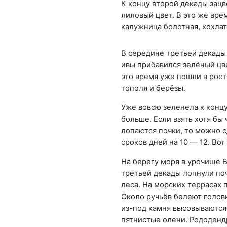
К концу второй декады зац
лиловый цвет. В это же вре
калужница болотная, хохла
В середине третьей декады
ивы прибавился зелёный цв
это время уже пошли в рост
тополя и берёзы.
Уже вовсю зеленела к концу
больше. Если взять хотя бы
лопаются почки, то можно с
сроков дней на 10 — 12. Вот
На берегу моря в урочище Б
третьей декады лопнули по
леса. На морских террасах 
Около ручьёв белеют голов
из-под камня высовываются 
пятнистые олени. Рододендр