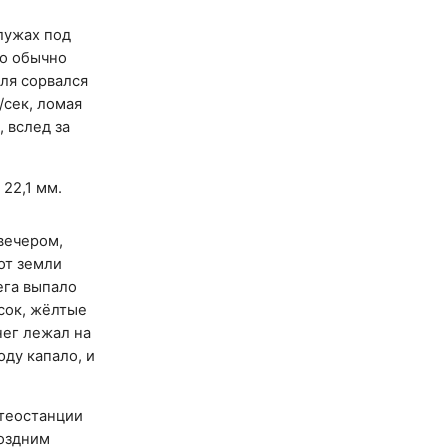
лужах под
то обычно
еля сорвался
/сек, ломая
 вслед за
22,1 мм.
вечером,
от земли
ега выпало
сок, жёлтые
нег лежал на
юду капало, и
етеостанции
поздним