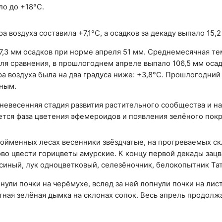
ло до +18°С.
 воздуха составила +7,1°С, а осадков за декаду выпало 15,2
7,3 мм осадков при норме апреля 51 мм. Среднемесячная т
Для сравнения, в прошлогоднем апреле выпало 106,5 мм осад
а воздуха была на два градуса ниже: +3,8°С. Прошлогодний
ным.
невесенняя стадия развития растительного сообщества и н
тся фаза цветения эфемероидов и появления зелёного покр
пойменных лесах весенники звёздчатые, на прогреваемых ск
во цвести горицветы амурские. К концу первой декады зац
синый, лук одноцветковый, селезёночник, белокопытник Тат
нули почки на черёмухе, вслед за ней лопнули почки на лис
тная зелёная дымка на склонах сопок. Весь апрель продолж