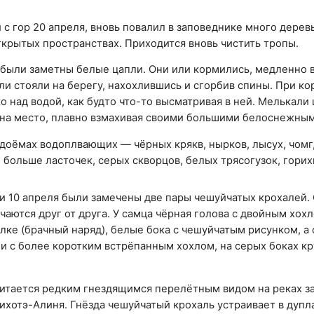
с гор 20 апреля, вновь повалил в заповеднике много дерев
ткрытых пространствах. Приходится вновь чистить тропы.
 были заметны белые цапли. Они или кормились, медленно 
или стояли на берегу, нахохлившись и сгорбив спины. При к
о над водой, как будто что-то высматривая в ней. Мелькали 
а на место, плавно взмахивая своими большими белоснежны
доёмах водоплвающих — чёрных крякв, нырков, лысух, чомг,
 больше ласточек, серых скворцов, белых трясогузок, горих
 10 апреля были замечены две пары чешуйчатых крохалей.
чаются друг от друга. У самца чёрная голова с двойным хох
лке (брачный наряд), белые бока с чешуйчатым рисунком, а
 и с более коротким встрёпанным хохлом, на серых боках к
читается редким гнездящимся перелётным видом на реках з
ихотэ-Алиня. Гнёзда чешуйчатый крохаль устраивает в дупл