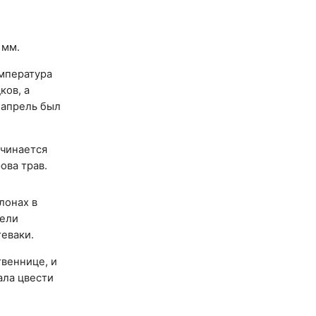
 мм.
емпература
ков, а
 апрель был
ачинается
ова трав.
лонах в
вели
еваки.
твеннице, и
ала цвести