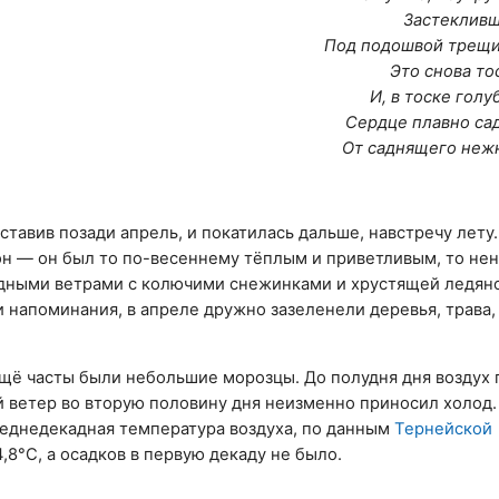
Застекливш
Под подошвой трещит
Это снова то
И, в тоске голу
Сердце плавно сад
От саднящего нежн
тавив позади апрель, и покатилась дальше, навстречу лету.
рон — он был то по-весеннему тёплым и приветливым, то не
дными ветрами с колючими снежинками и хрустящей ледян
и напоминания, в апреле дружно зазеленели деревья, трава,
ещё часты были небольшие морозцы. До полудня дня воздух 
й ветер во вторую половину дня неизменно приносил холод
реднедекадная температура воздуха, по данным
Тернейской
4,8°С, а осадков в первую декаду не было.