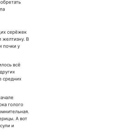
иобретать
ела
щих серёжек
 желтизну. В
и почки у
илось всё
 других
е средних
начале
ока голого
сомнительная.
рицы. А вот
сули и