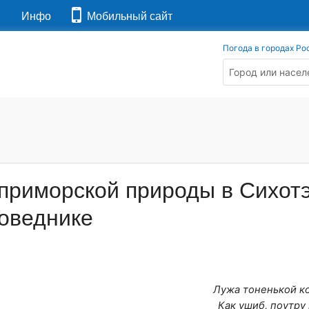
я
Инфо
Мобильный сайт
Погода в городах Ро
приморской природы в Сихотэ
оведнике
Лужа тоненькой ко
Как ушиб, поутру