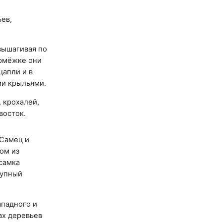
ьев,
вышагивая по
ормёжке они
цапли и в
ми крыльями.
 крохалей,
восток.
 Самец и
лом из
 самка
рупный
ападного и
ах деревьев