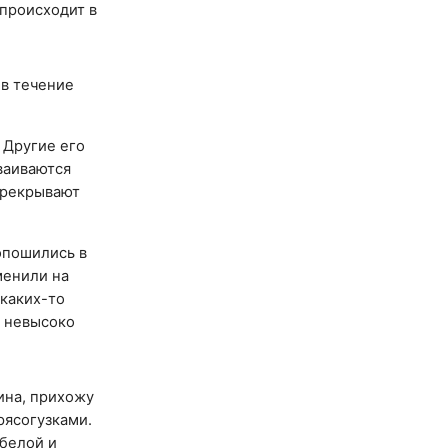
 происходит в
 в течение
 Другие его
ваиваются
ерекрывают
опошились в
менили на
 каких-то
и невысоко
ина, прихожу
рясогузками.
 белой и