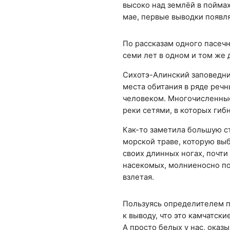
высоко над землёй в поймах
мае, первые выводки появля
По рассказам одного пасечн
семи лет в одном и том же
Сихотэ-Алинский заповедни
места обитания в ряде реч
человеком. Многочисленны
реки сетями, в которых гиб
Как-то заметила большую ст
морской траве, которую вы
своих длинных ногах, почти
насекомых, молниеносно по
взлетая.
Пользуясь определителем п
к выводу, что это камчатск
А просто белых у нас, оказ