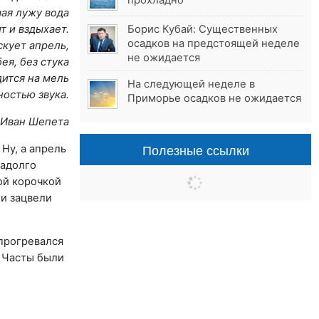
прохладно
ая лужу вода
Борис Кубай: Существенных
 и вздыхает.
осадков на предстоящей неделе
cкует апрель,
не ожидается
бея, без стука
ится на мель
На следующей неделе в
остью звука.
Приморье осадков не ожидается
Иван Шепета
Полезные ссылки
 Ну, а апрель
надолго
ой корочкой
 и зацвели
прогревался
. Часты были