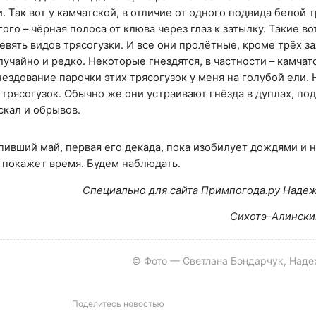
. Так вот у камчатской, в отличие от одного подвида белой 
ого – чёрная полоса от клюва через глаз к затылку. Такие во
евять видов трясогузки. И все они пролётные, кроме трёх з
лучайно и редко. Некоторые гнездятся, в частности – камчат
нездование парочки этих трясогузок у меня на голубой ели.
 трясогузок. Обычно же они устраивают гнёзда в дуплах, п
скал и обрывов.
ивший май, первая его декада, пока изобилует дождями и н
, покажет время. Будем наблюдать.
Cпециально для сайта Примпогода.ру Надеж
Сихотэ-Алински
© Фото — Светлана Бондарчук, Над
Поделитесь новостью