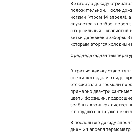
Во вторую декаду отрицате
положительной. После дожд
ногами (утром 14 апреля), 
случается в ноябре, перед 
с гор сильный шквалистый в
ветки деревьев и заборы. Э
которым вторгся холодный 
Среднедекадная температура
В третью декаду стало тепл
снежинки падали в виде, кр
отскакивали и гремели по 
примерно два-три сантимет
цветы форзиции, подросшие
зелёных хвоинках лиственни
к полудню снега уже не был
В последнюю декаду апреля
днём 24 апреля термометр 