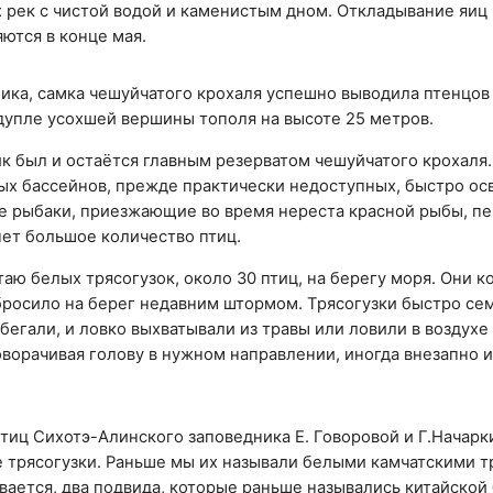
 рек с чистой водой и каменистым дном. Откладывание яиц
ются в конце мая.
ика, самка чешуйчатого крохаля успешно выводила птенцов
 дупле усохшей вершины тополя на высоте 25 метров.
к был и остаётся главным резерватом чешуйчатого крохаля.
ных бассейнов, прежде практически недоступных, быстро ос
е рыбаки, приезжающие во время нереста красной рыбы, п
нет большое количество птиц.
аю белых трясогузок, около 30 птиц, на берегу моря. Они к
бросило на берег недавним штормом. Трясогузки быстро се
 бегали, и ловко выхватывали из травы или ловили в воздухе
ворачивая голову в нужном направлении, иногда внезапно 
тиц Сихотэ-Алинского заповедника Е. Говоровой и Г.Начарк
ие трясогузки. Раньше мы их называли белыми камчатскими т
ывается, два подвида, которые раньше назывались китайской