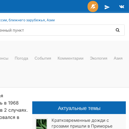
ссии, ближнего зарубежья, Азии
онсы
Погода
События
Комментарии
Экология
Азия
ая
ь в 1968
Актуальные темы
в 2 случаях.
овался в
Кратковременные дожди с
грозами пришли в Приморье