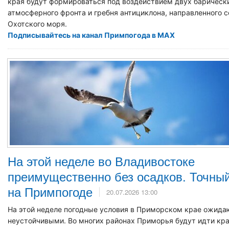
края будут формироваться под воздействием двух барически
атмосферного фронта и гребня антициклона, направленного 
Охотского моря.
Подписывайтесь на канал Примпогода в MAX
На этой неделе во Владивостоке
преимущественно без осадков. Точный
на Примпогоде
20.07.2026 13:00
На этой неделе погодные условия в Приморском крае ожида
неустойчивыми. Во многих районах Приморья будут идти к