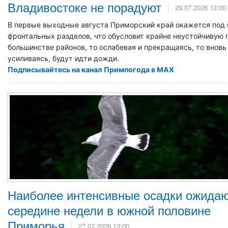
Владивостоке не порадуют
29.07.2026 13:00
В первые выходные августа Приморский край окажется под
фронтальных разделов, что обусловит крайне неустойчивую п
большинстве районов, то ослабевая и прекращаясь, то вновь
усиливаясь, будут идти дожди.
Подписывайтесь на канал Примпогода в MAX
Наиболее интенсивные осадки ожидаю
середине недели в южной половине
Приморья
27.07.2026 13:00