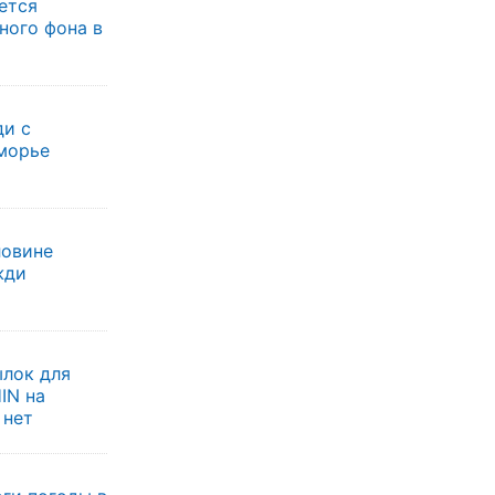
ется
ного фона в
и с
морье
ловине
жди
ылок для
IN на
 нет