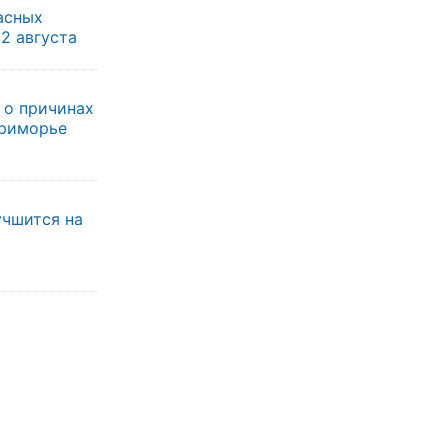
асных
 2 августа
 о причинах
Приморье
учшится на