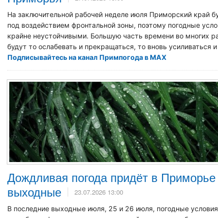
На заключительной рабочей неделе июля Приморский край б
под воздействием фронтальной зоны, поэтому погодные усл
крайне неустойчивыми. Большую часть времени во многих р
будут то ослабевать и прекращаться, то вновь усиливаться и
Подписывайтесь на канал Примпогода в MAX
Дождливая погода придёт в Приморье
выходные
23.07.2026 13:00
В последние выходные июля, 25 и 26 июля, погодные услови