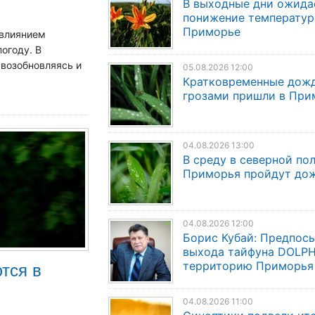
В выходные дни ожида
понижение температур
Приморье
 влиянием
огоду. В
 возобновляясь и
05.08.2026 12:00
Кратковременные дожд
грозами пришли в При
04.08.2026 13:00
В среду в северной по
Приморья пройдут до
04.08.2026 12:00
Борис Кубай: Предпос
выхода тайфуна DOLPH
тся в
территорию Приморья
04.08.2026 11:00