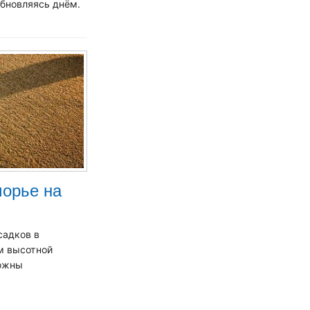
обновляясь днём.
морье на
садков в
м высотной
можны