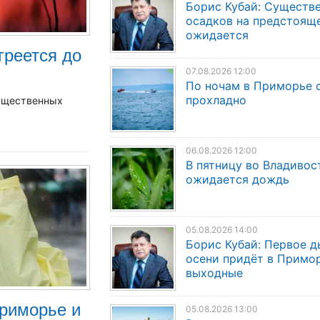
Борис Кубай: Существ
осадков на предстояще
ожидается
греется до
07.08.2026 12:00
По ночам в Приморье 
прохладно
существенных
06.08.2026 12:00
В пятницу во Владивос
ожидается дождь
05.08.2026 14:00
Борис Кубай: Первое 
осени придёт в Примор
выходные
Приморье и
05.08.2026 13:00