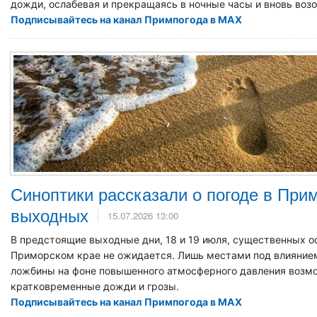
дожди, ослабевая и прекращаясь в ночные часы и вновь воз
Подписывайтесь на канал Примпогода в MAX
Синоптики рассказали о погоде в При
выходных
15.07.2026 13:00
В предстоящие выходные дни, 18 и 19 июля, существенных о
Приморском крае не ожидается. Лишь местами под влияние
ложбины на фоне повышенного атмосферного давления воз
кратковременные дожди и грозы.
Подписывайтесь на канал Примпогода в MAX