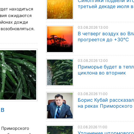
Синоптики подвели ито
третьей декаде июля 
удет находиться
овия ожидаются
айонах дожди
03.08.2026 13:00
 возобновляться.
В четверг воздух во В
прогреется до +30°C
03.08.2026 12:00
Приморье будет в теп
циклона во вторник
03.08.2026 11:00
Борис Кубай рассказал
на реках Приморского
 в
02.08.2026 11:00
я Приморского
Уточнение штормового