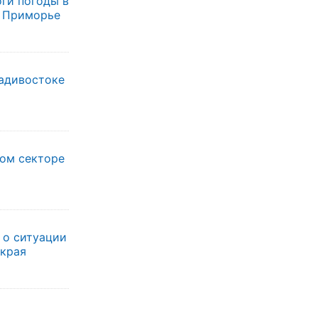
ги погоды в
в Приморье
ладивостоке
лом секторе
 о ситуации
 края