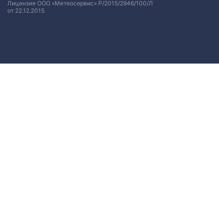
Лицензия ООО «Метеосервис» Р/2015/2946/100/Л
от 22.12.2015