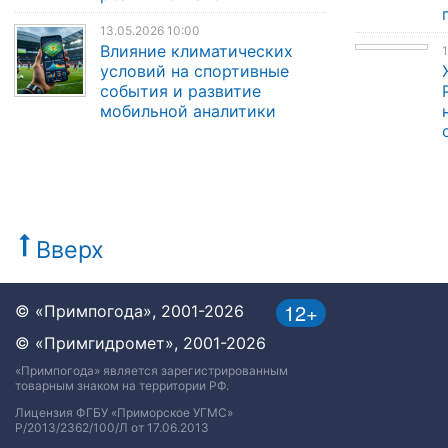
13.05.2026 10:00
Влияние климатических
1
условий на спортивные
события и развитие
мобильной аналитики
Вверх
12+
© «Примпогода», 2001-2026
© «Примгидромет», 2001-2026
«Примпогода» является зарегистрированным
товарным знаком на территории РФ.
Лицензия ФГБУ «Приморское УГМС»
Р/2013/2362/100/Л от 17.06.2013