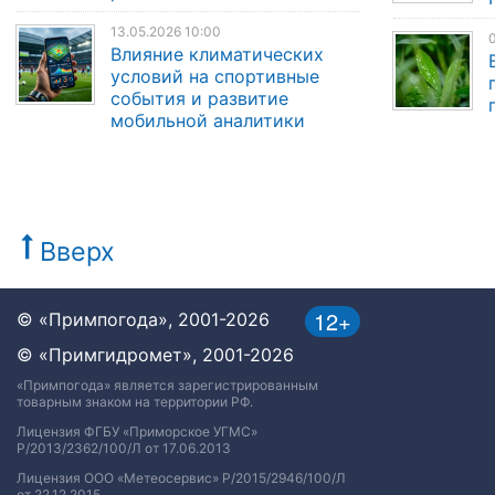
13.05.2026 10:00
Влияние климатических
условий на спортивные
события и развитие
мобильной аналитики
Вверх
12+
© «Примпогода», 2001-2026
© «Примгидромет», 2001-2026
«Примпогода» является зарегистрированным
товарным знаком на территории РФ.
Лицензия ФГБУ «Приморское УГМС»
Р/2013/2362/100/Л от 17.06.2013
Лицензия ООО «Метеосервис» Р/2015/2946/100/Л
от 22.12.2015