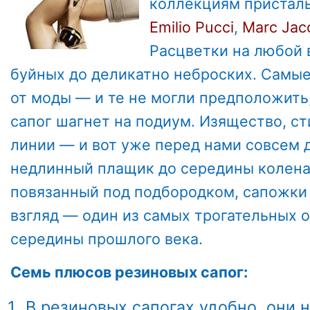
коллекциям пристал
Emilio Pucci
,
Marc Jac
Расцветки на любой 
буйных до деликатно неброских. Самы
от моды — и те не могли предположить
сапог шагнет на подиум. Изящество, с
линии — и вот уже перед нами совсем д
недлинный плащик до середины колена,
повязанный под подбородком, сапожки
взгляд — один из самых трогательных 
середины прошлого века.
Семь плюсов резиновых сапог:
В резиновых сапогах удобно, они н