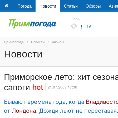
Погода
Новости
Статьи
Обзоры
Ази
Город
Примпогода
Новости
Анонсы
Новости
Приморское лето: хит сезо
сапоги
hot
21.07.2009 17:38
Бывают времена года, когда
Владивост
от
Лондона
. Дожди льют не переставая