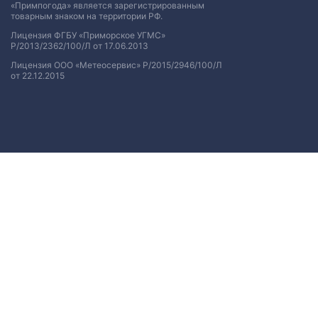
«Примпогода» является зарегистрированным
товарным знаком на территории РФ.
Лицензия ФГБУ «Приморское УГМС»
Р/2013/2362/100/Л от 17.06.2013
Лицензия ООО «Метеосервис» Р/2015/2946/100/Л
от 22.12.2015