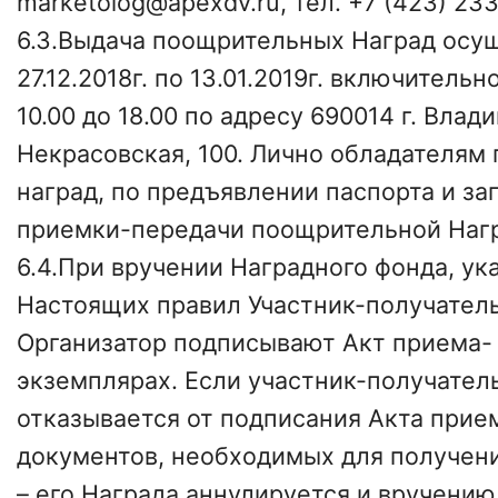
marketolog@apexdv.ru, тел. +7 (423) 23
6.3.Выдача поощрительных Наград осу
27.12.2018г. по 13.01.2019г. включительн
10.00 до 18.00 по адресу 690014 г. Влад
Некрасовская, 100. Лично обладателям
наград, по предъявлении паспорта и за
приемки-передачи поощрительной Наг
6.4.При вручении Наградного фонда, указ
Настоящих правил Участник-получатель
Организатор подписывают Акт приема- 
экземплярах. Если участник-получател
отказывается от подписания Акта прие
документов, необходимых для получен
– его Награда аннулируется и вручению