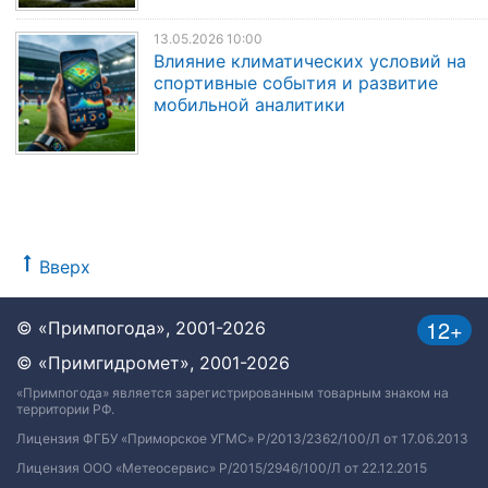
13.05.2026 10:00
Влияние климатических условий на
спортивные события и развитие
мобильной аналитики
Вверх
12+
© «Примпогода», 2001-2026
© «Примгидромет», 2001-2026
«Примпогода» является зарегистрированным товарным знаком на
территории РФ.
Лицензия ФГБУ «Приморское УГМС» Р/2013/2362/100/Л от 17.06.2013
Лицензия ООО «Метеосервис» Р/2015/2946/100/Л от 22.12.2015