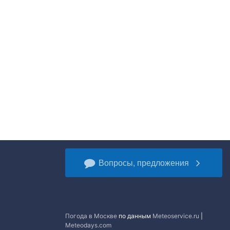
Вопросы, предложения
Погода в Москве
по данным
Meteoservice.ru
|
Meteodays.com