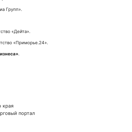
а Групп».
ство «Дейта».
тство «Приморье.24».
изнеса»
.
 края
рговый портал