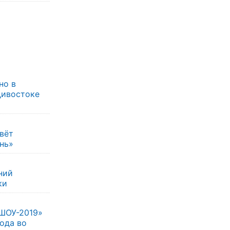
но в
дивостоке
овёт
нь»
ний
ки
ШОУ-2019»
года во