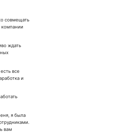
гко совмещать
В компании
иво ждать
мных
 есть все
аработка и
работать
еня, я была
сотрудниками.
ь вам