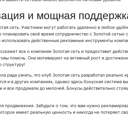
ация и мощная поддержк
тая сеть. Участники могут работать удаленно в любое удоб
 планировать своё время сотрудничество с Золотой сетью 
ли использовать действенные рекламные инструменты компа
расскажет все о компании Золотая сеть и предоставит дейст
товы помочь. Они мотивируют на активный рост и достижени
ю структуру!
ла рада узнать, что клуб Золотая сеть разработал реально 
тся и в других компаниях, однако здесь бонусная система в
и и все продумали до мелочей. Бонусы действительно стоя
для продвижения. Забудьте о том, что вам нужно рекламиров
 которое имеет реальную ценность и никогда не потеряет св