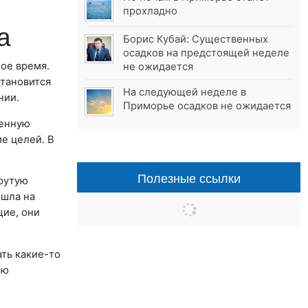
прохладно
а
Борис Кубай: Существенных
осадков на предстоящей неделе
ное время.
не ожидается
становится
На следующей неделе в
нии.
Приморье осадков не ожидается
венную
е целей. В
Полезные ссылки
крутую
ышла на
щие, они
ать какие-то
ою