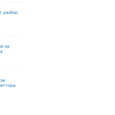
: разбор
ий на
ие
как
бетторы