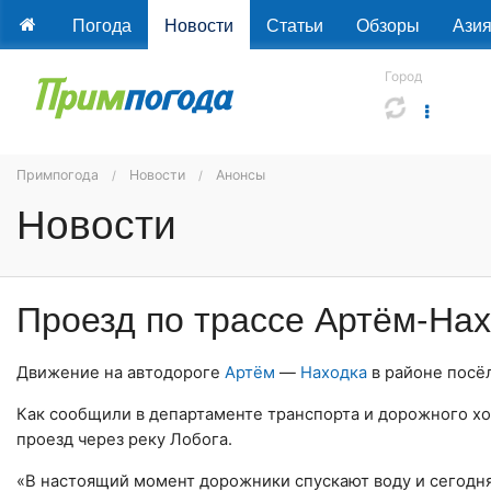
Погода
Новости
Статьи
Обзоры
Ази
Город
Примпогода
Новости
Анонсы
Новости
Проезд по трассе Артём-На
Движение на автодороге
Артём
—
Находка
в районе посё
Как сообщили в департаменте транспорта и дорожного хо
проезд через реку Лобога.
«В настоящий момент дорожники спускают воду и сегодня 