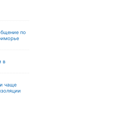
общение по
риморье
 в
и чаще
изоляции