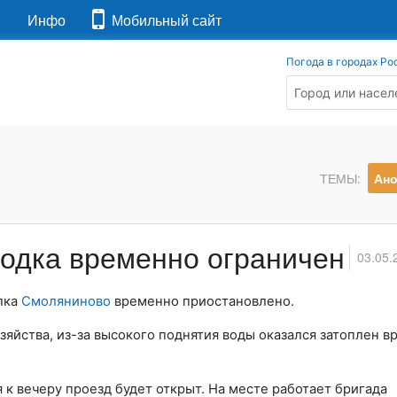
я
Инфо
Мобильный сайт
Погода в городах Ро
ТЕМЫ:
Ан
ходка временно ограничен
03.05.
лка
Смоляниново
временно приостановлено.
зяйства, из-за высокого поднятия воды оказался затоплен 
к вечеру проезд будет открыт. На месте работает бригада