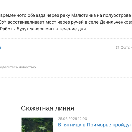
 временного объезда через реку Малютинка на полуострове
СУ» восстанавливает мост через ручей в селе Данильченко
Работы будут завершены в течение дня.
я
© Фото
оделитесь новостью
Сюжетная линия
25.06.2026 12:00
В пятницу в Приморье пройду