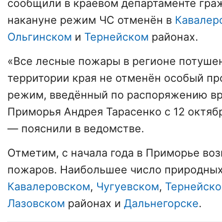
сообщили в краевом департаменте гра
накануне режим ЧС отменён в
Кавалер
Ольгинском
и
Тернейском
районах.
«Все лесные пожары в регионе потушен
территории края не отменён особый п
режим, введённый по распоряжению вр
Приморья Андрея Тарасенко с 12 октябр
— пояснили в ведомстве.
Отметим, с начала года в Приморье во
пожаров. Наибольшее число природных
Кавалеровском
,
Чугуевском
,
Тернейск
Лазовском
районах и
Дальнегорске
.