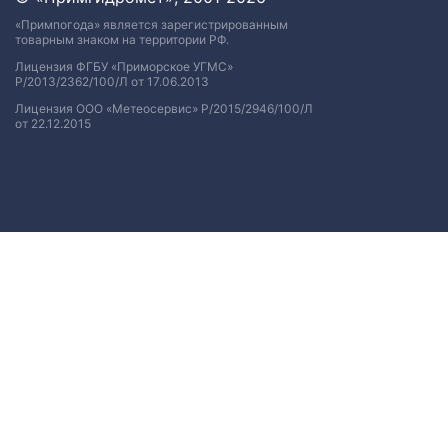
«Примпогода» является зарегистрированным
товарным знаком на территории РФ.
Лицензия ФГБУ «Приморское УГМС»
Р/2013/2362/100/Л от 17.06.2013
Лицензия ООО «Метеосервис» Р/2015/2946/100/Л
от 22.12.2015