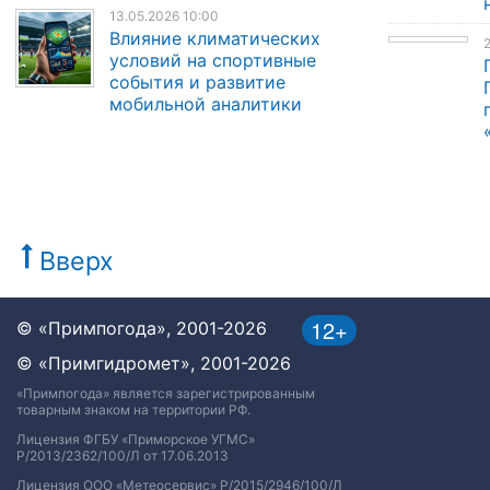
13.05.2026 10:00
Влияние климатических
2
условий на спортивные
события и развитие
мобильной аналитики
Вверх
12+
© «Примпогода», 2001-2026
© «Примгидромет», 2001-2026
«Примпогода» является зарегистрированным
товарным знаком на территории РФ.
Лицензия ФГБУ «Приморское УГМС»
Р/2013/2362/100/Л от 17.06.2013
Лицензия ООО «Метеосервис» Р/2015/2946/100/Л