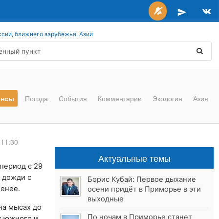
ссии, ближнего зарубежья, Азии
онсы
Погода
События
Комментарии
Экология
Азия
 11:30
Актуальные темы
период с 29
 дожди с
Борис Кубай: Первое дыхание
менее.
осени придёт в Приморье в эти
выходные
на мысах до
По ночам в Приморье станет
х южного и