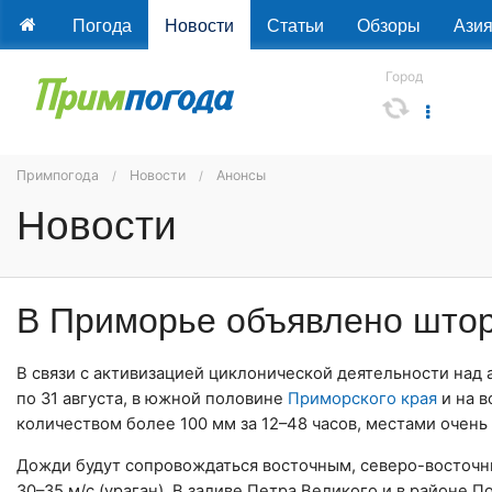
Погода
Новости
Статьи
Обзоры
Ази
Город
Примпогода
Новости
Анонсы
Новости
В Приморье объявлено што
В связи с активизацией циклонической деятельности над
по 31 августа, в южной половине
Приморского края
и на 
количеством более 100 мм за 12–48 часов, местами очень
Дожди будут сопровождаться восточным, северо-восточны
30–35 м/с (ураган). В заливе Петра Великого и в районе 