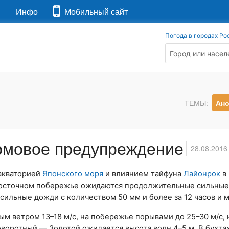
я
Инфо
Мобильный сайт
Погода в городах Ро
ТЕМЫ:
Ан
рмовое предупреждение
28.08.2016
 акваторией
Японского моря
и влиянием тайфуна
Лайонрок
в 
восточном побережье ожидаются продолжительные сильные
 сильные дожди с количеством 50 мм и более за 12 часов и 
м ветром 13–18 м/с, на побережье порывами до 25–30 м/с, 
Поворотный — Золотой ожидается высота волн 4–5 м. В бухта