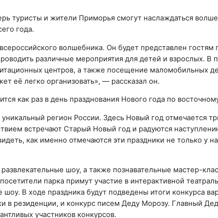
перь туристы и жители Приморья смогут наслаждаться волш
сего года.
всероссийского волшебника. Он будет представлен гостям п
проводить различные мероприятия для детей и взрослых. В
литационных центров, а также посещение маломобильных де
ет её легко организовать», — рассказал он.
ится как раз в день празднования Нового года по восточном
 уникальный регион России. Здесь Новый год отмечается т
ствием встречают Старый Новый год и радуются наступлени
идеть, как именно отмечаются эти праздники не только у нас
 развлекательные шоу, а также познавательные мастер-кла
 посетители парка примут участие в интерактивной театрал
 шоу. В ходе праздника будут подведены итоги конкурса ва
 в резиденции, и конкурс писем Деду Морозу. Главный Дед
антливых участников конкурсов.