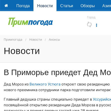
Погода
Новости
Статьи
Обзоры
Ази
Город
Примпогода
Новости
Анонсы
Новости
В Приморье приедет Дед Мор
Дед Мороз из
Великого Устюга
откроет свою резиденцию 
нового преемника сотрудники парка подготовили интерак
Главный дедушка страны специально приедет в
Уссурийс
посвящённой открытию резиденции Деда Мороза в русско
должность» и примет первых гостей уже 28 января.