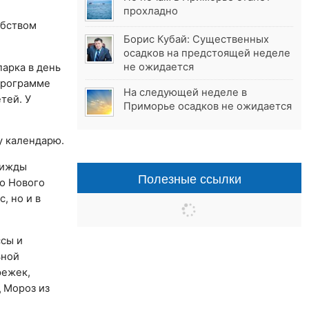
прохладно
ебством
Борис Кубай: Существенных
осадков на предстоящей неделе
не ожидается
арка в день
 программе
На следующей неделе в
тей. У
Приморье осадков не ожидается
у календарю.
рижды
Полезные ссылки
ю Нового
, но и в
ссы и
ьной
режек,
 Мороз из