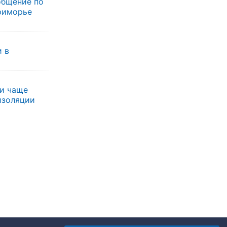
общение по
риморье
 в
и чаще
изоляции