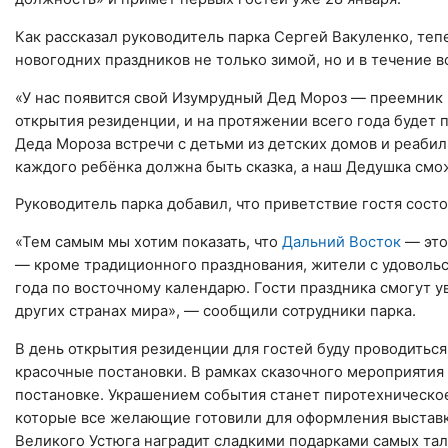
Как рассказал руководитель парка Сергей Вакуленко, те
новогодних праздников не только зимой, но и в течение в
«У нас появится свой Изумрудный Дед Мороз — преемник 
открытия резиденции, и на протяжении всего года будет 
Деда Мороза встречи с детьми из детских домов и реаби
каждого ребёнка должна быть сказка, а наш Дедушка смож
Руководитель парка добавил, что приветствие гостя состо
«Тем самым мы хотим показать, что
Дальний Восток
— это
— кроме традиционного празднования, жители с удоволь
года по восточному календарю. Гости праздника смогут ув
других странах мира», — сообщили сотрудники парка.
В день открытия резиденции для гостей буду проводиться
красочные постановки. В рамках сказочного мероприятия
постановке. Украшением события станет пиротехническое
которые все желающие готовили для оформления выставки
Великого Устюга наградит сладкими подарками самых тал