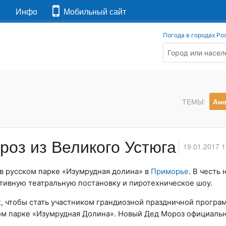
я
Инфо
Мобильный сайт
Погода в городах Ро
ТЕМЫ:
Ан
оз из Великого Устюга
19.01.2017 1
в русском парке «Изумрудная долина» в
Приморье
. В честь
тивную театральную постановку и пиротехническое шоу.
к
, чтобы стать участником грандиозной праздничной програ
м парке «Изумрудная Долина». Новый Дед Мороз официальн