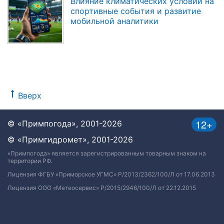
Влияние климатических условий на
спортивные события и развитие
мобильной аналитики
Вверх
12+
© «Примпогода», 2001-2026
© «Примгидромет», 2001-2026
«Примпогода» является зарегистрированным товарным знаком на
территории РФ.
Лицензия ФГБУ «Приморское УГМС» Р/2013/2362/100/Л от 17.06.2013
Лицензия ООО «Метеосервис» Р/2015/2946/100/Л от 22.12.2015