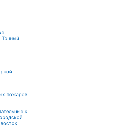
ке
. Точный
арной
ых пожаров
мательные к
городской
ивосток