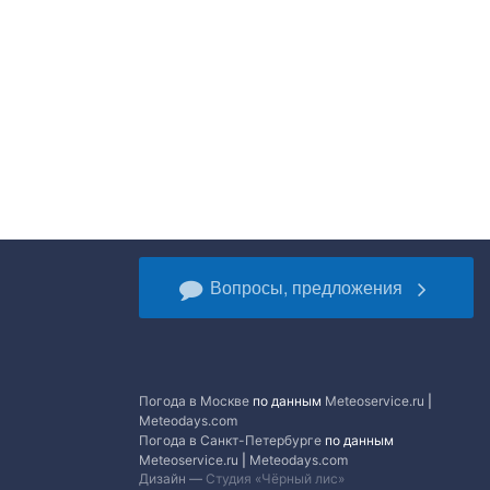
Вопросы, предложения
Погода в Москве
по данным
Meteoservice.ru
|
Meteodays.com
Погода в Санкт-Петербурге
по данным
Meteoservice.ru
|
Meteodays.com
Дизайн —
Студия «Чёрный лис»