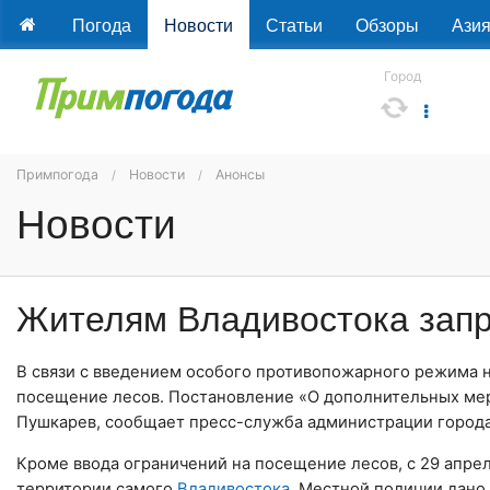
Погода
Новости
Статьи
Обзоры
Ази
Город
Примпогода
Новости
Анонсы
Новости
Жителям Владивостока запр
В связи с введением особого противопожарного режима 
посещение лесов. Постановление «О дополнительных мер
Пушкарев, сообщает пресс-служба администрации города
Кроме ввода ограничений на посещение лесов, с 29 апре
территории самого
Владивостока
. Местной полиции дано