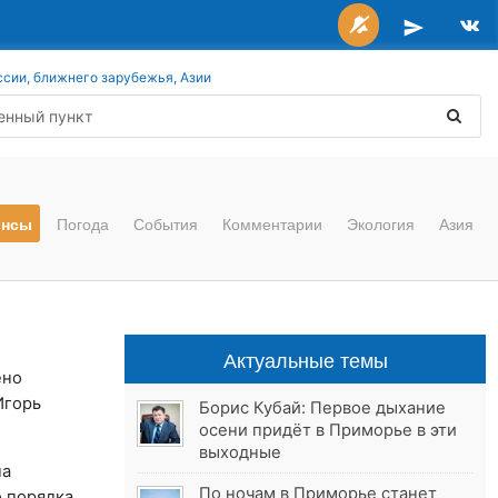
ссии, ближнего зарубежья, Азии
онсы
Погода
События
Комментарии
Экология
Азия
Актуальные темы
ено
Игорь
Борис Кубай: Первое дыхание
осени придёт в Приморье в эти
выходные
на
По ночам в Приморье станет
 порядка.