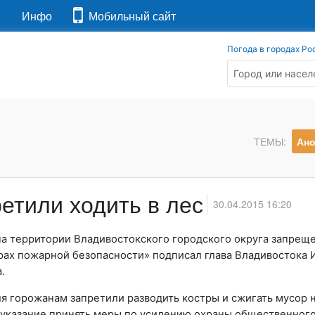
я
Инфо
Мобильный сайт
Погода в городах Ро
ТЕМЫ:
Ан
етили ходить в лес
30.04.2015 16:20
на территории Владивостокского городского округа запрещ
ах пожарной безопасности» подписал глава Владивостока 
.
ля горожанам запретили разводить костры и сжигать мусор 
 указание принять меры по усилению охраны общественного