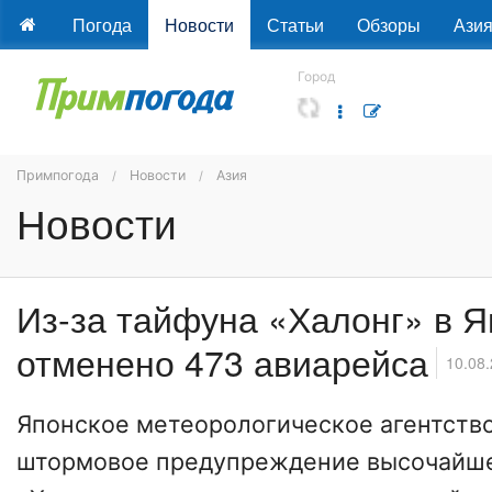
Погода
Новости
Статьи
Обзоры
Ази
Город
Примпогода
Новости
Азия
Новости
Из-за тайфуна «Халонг» в 
отменено 473 авиарейса
10.08
Японское метеорологическое агентств
штормовое предупреждение высочайше