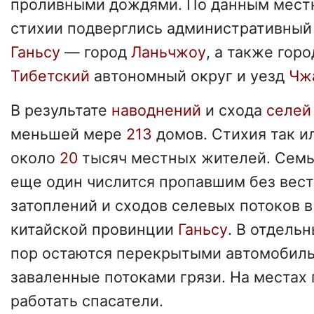
проливными дождями. По данным местн
стихии подверглись административный
Ганьсу
— город
Ланьчжоу
, а также горо
Тибетский
автономный округ и уезд
Чж
В результате
наводнений
и схода
селей
меньшей мере
213
домов. Стихия так и
около
20
тысяч местных жителей. Семь
еще один числится пропавшим без вес
затоплений и сходов селевых потоков 
китайской провинции
Ганьсу
. В отдель
пор остаются перекрытыми автомобиль
заваленные потоками грязи. На места
работать спасатели.