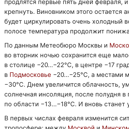
продлятся первые пять дней февраля, и
крепнуть. Виновником этого остается а
будет циркулировать очень холодный в
полосе температура продолжит понижа
По данным Метеобюро Москвы и
Моско
во вторник ночью сохранится еще мало
в столице −20...−22°С, в центре −17 гра
в
Подмосковье
−20...−25°С, а местами 
−30°С. Днем увеличится облачность, у
солнечная инсоляция, после полудня в г
по области −13...−18°С. И вновь станет
В первых числах февраля изменится си
тропосфере: между
Москвой
и
Минско