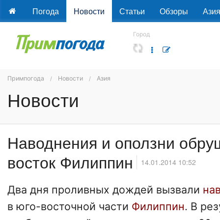
Погода
Новости
Статьи
Обзоры
Ази
Город
Примпогода
Новости
Азия
Новости
Наводнения и оползни обру
восток Филиппин
14.01.2014 10:52
Два дня проливных дождей вызвали
на
в юго-восточной части
Филиппин
. В ре