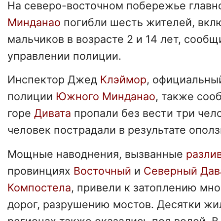
На северо-восточном побережье главн
Минданао
погибли шесть жителей, вкл
мальчиков в возрасте 2 и 14 лет, сооб
управлении полиции.
Инспектор Джед
Клэймор
, официальны
полиции
Южного Минданао
, также соо
горе
Дивата
пропали без вести три чел
человек пострадали в результате ополз
Мощные наводнения, вызванные
разли
провинциях
Восточный
и
Северный Дав
Компостела
, привели к затоплению мн
дорог, разрушению мостов. Десятки жи