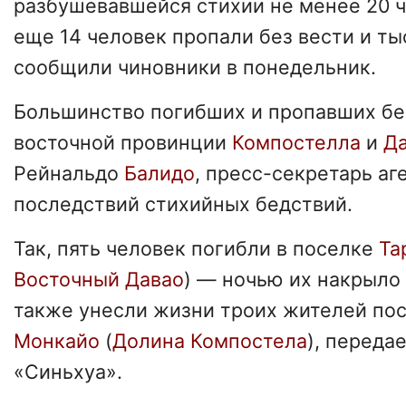
разбушевавшейся стихии не менее 20 ч
еще 14 человек пропали без вести и ты
сообщили чиновники в понедельник.
Большинство погибших и пропавших бе
восточной провинции
Компостелла
и
Д
Рейнальдо
Балидо
, пресс-секретарь аг
последствий стихийных бедствий.
Так, пять человек погибли в поселке
Та
Восточный Давао
) — ночью их накрыло
также унесли жизни троих жителей по
Монкайо
(
Долина Компостела
), переда
«Синьхуа».