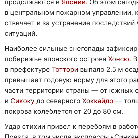
продолжаются в
Японии
. Об этом сего
в центральном пожарном управлении, к
отвечает и за устранение последствий
ситуаций.
Наиболее сильные снегопады зафиксир
побережье японского острова
Хонсю
. 
в префектуре
Тоттори
выпало 2.5 м оса
превышает годовую норму для этого ра
части территории страны — от южных 
и
Сикоку
до северного
Хоккайдо
— толщ
покрова колеблется от 20 до 80 см.
Удар стихии привел к перебоям в работ
Поезда, в том числе экспрессы «Синка