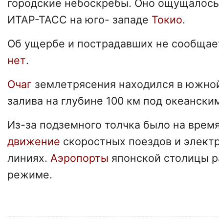
городские небоскребы. Оно ощущалось
ИТАР-ТАСС на юго- западе
Токио
.
Об ущербе и пострадавших не сообщае
нет
.
Очаг
землетрясения находился в южно
залива на глубине 100 км под океански
Из-за подземного толчка было на врем
движение
скоростных поездов и элект
линиях.
Аэропорты
японской столицы р
режиме.