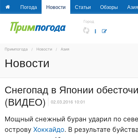
Погода
Новости
Статьи
Обзоры
Ази
Город
Примпогода
Новости
Азия
Новости
Снегопад в Японии обесточ
(ВИДЕО)
02.03.2016 10:01
Мощный снежный буран ударил по сев
острову
Хоккайдо
. В результате буйств