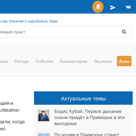
ссии, ближнего зарубежья, Азии
онсы
Погода
События
Комментарии
Экология
Азия
Актуальные темы
юдей и
uWeather.
Борис Кубай: Первое дыхание
осени придёт в Приморье в эти
дели, когда
выходные
и).
По ночам в Приморье станет