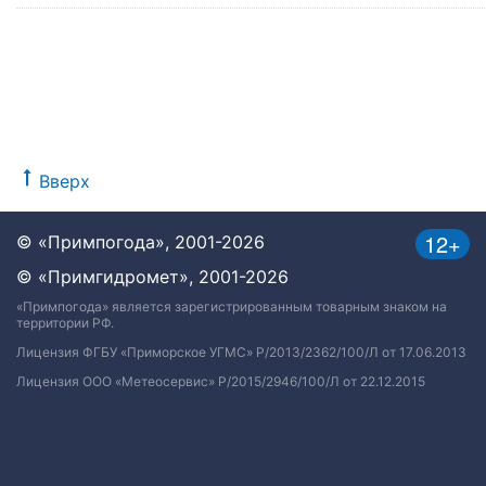
Вверх
12+
© «Примпогода», 2001-2026
© «Примгидромет», 2001-2026
«Примпогода» является зарегистрированным товарным знаком на
территории РФ.
Лицензия ФГБУ «Приморское УГМС» Р/2013/2362/100/Л от 17.06.2013
Лицензия ООО «Метеосервис» Р/2015/2946/100/Л от 22.12.2015