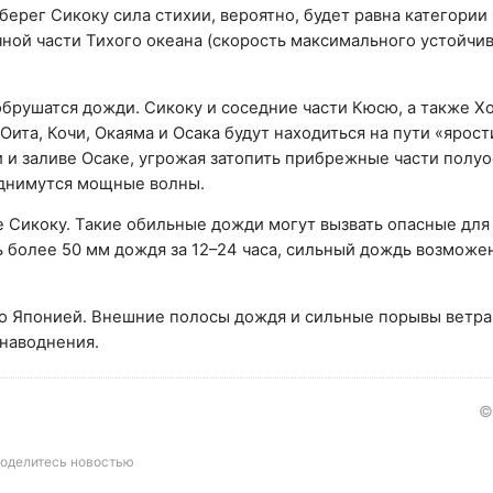
ерег Сикоку сила стихии, вероятно, будет равна категории 
чной части Тихого океана (скорость максимального устойчи
 обрушатся дожди. Сикоку и соседние части Кюсю, а также Х
Оита, Кочи, Окаяма и Осака будут находиться на пути «ярост
и заливе Осаке, угрожая затопить прибрежные части полуо
однимутся мощные волны.
е Сикоку. Такие обильные дожди могут вызвать опасные для
 более 50 мм дождя за 12–24 часа, сильный дождь возможе
ко Японией. Внешние полосы дождя и сильные порывы ветра
наводнения.
©
оделитесь новостью