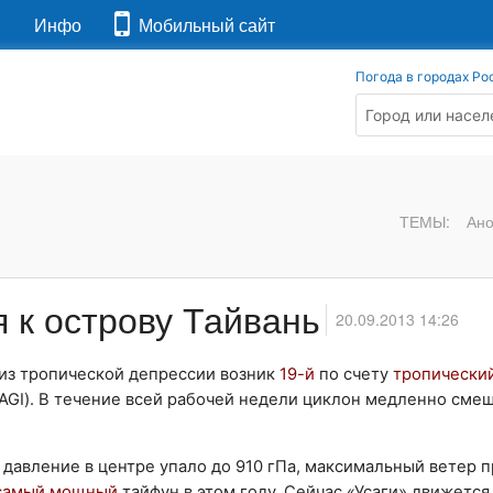
я
Инфо
Мобильный сайт
Погода в городах Ро
ТЕМЫ:
Ан
 к острову Тайвань
20.09.2013 14:26
из тропической депрессии возник
19-й
по счету
тропически
SAGI). В течение всей рабочей недели циклон медленно сме
 давление в центре упало до 910 гПа, максимальный ветер 
самый мощный
тайфун в этом году. Сейчас «Усаги» движется 