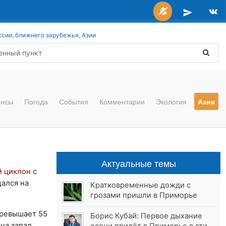
ссии, ближнего зарубежья, Азии
онсы
Погода
События
Комментарии
Экология
Азия
Актуальные темы
й циклон
с
щался на
Кратковременные дожди с
грозами пришли в Приморье
превышает 55
Борис Кубай: Первое дыхание
на запад,