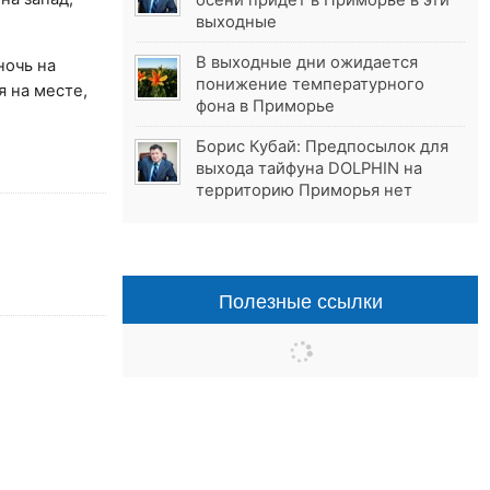
осени придёт в Приморье в эти
выходные
В выходные дни ожидается
ночь на
понижение температурного
я на месте,
фона в Приморье
Борис Кубай: Предпосылок для
выхода тайфуна DOLPHIN на
территорию Приморья нет
Полезные ссылки