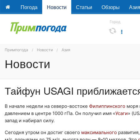
Погода
Новости
Статьи
Обзоры
Ази
Город
Примпогода
Новости
Азия
Новости
Тайфун USAGI приближается
В начале недели на северо-востоке
Филиппинского
моря 
давлением в центре 1000 гПа. Он получил имя «
Усаги
» (U
запад и набирал силу.
Сегодня утром он достиг своего
максимального
развития,
м/с, порывами до 75 м/с, высота волн — 8–10 метров. Это