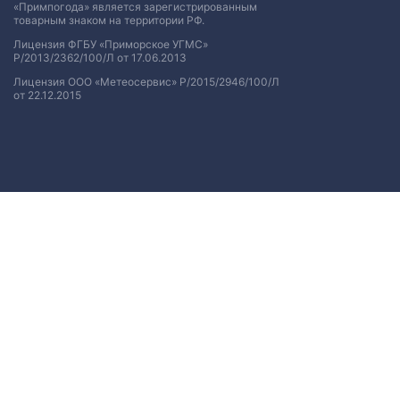
«Примпогода» является зарегистрированным
товарным знаком на территории РФ.
Лицензия ФГБУ «Приморское УГМС»
Р/2013/2362/100/Л от 17.06.2013
Лицензия ООО «Метеосервис» Р/2015/2946/100/Л
от 22.12.2015