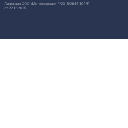
Лицензия ООО «Метеосервис» Р/2015/2946/100/Л
от 22.12.2015