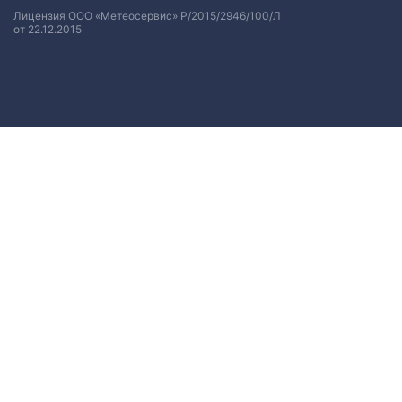
Лицензия ООО «Метеосервис» Р/2015/2946/100/Л
от 22.12.2015