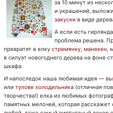
за 10 минут из неск
и украшений, вылож
закуски
в виде дерев
А если есть гирлянда
проблема решена. П
превратят в елку
стремянку
,
манекен
, 
в силуэт новогоднего дерева на фоне с
шкафа.
И напоследок наша любимая идея —
вы
или
тулове холодильник
а (отличная по
творчества!) елка из любимых фотограф
памятных мелочей, которая расскажет 
любой, даже самый виртуозный декор с