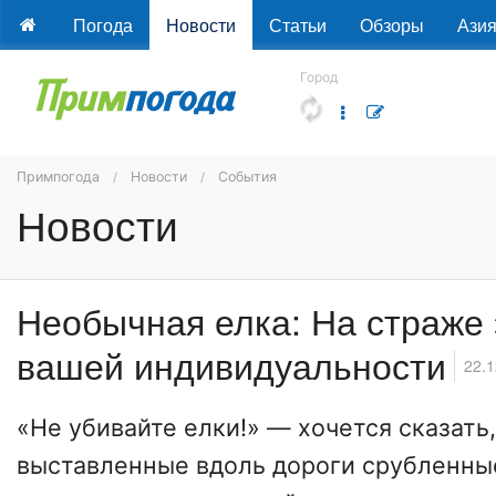
Погода
Новости
Статьи
Обзоры
Ази
Город
Примпогода
Новости
События
Новости
Необычная елка: На страже 
вашей индивидуальности
22.1
«Не убивайте елки!» — хочется сказать
выставленные вдоль дороги срубленные