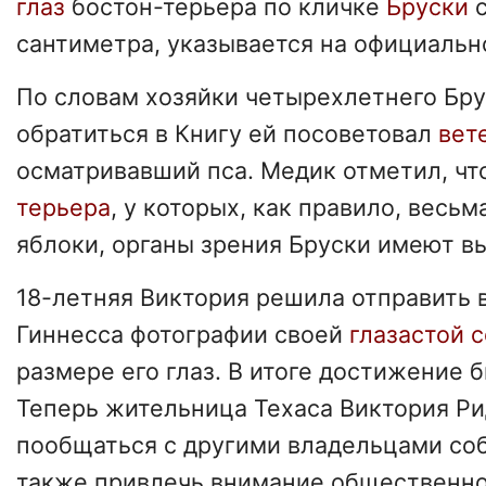
глаз
бостон-терьера по кличке
Бруски
с
сантиметра, указывается на официальн
По словам хозяйки четырехлетнего Бру
обратиться в Книгу ей посоветовал
вет
осматривавший пса. Медик отметил, чт
терьера
, у которых, как правило, весь
яблоки, органы зрения Бруски имеют 
18-летняя Виктория решила отправить 
Гиннесса фотографии своей
глазастой 
размере его глаз. В итоге достижение 
Теперь жительница Техаса Виктория Ри
пообщаться с другими владельцами со
также привлечь внимание общественно